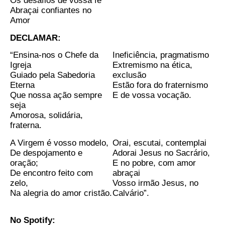
Os desafios de vossa fé
Abraçai confiantes no
Amor
DECLAMAR:
“Ensina-nos o Chefe da
Ineficiência, pragmatismo
Igreja
Extremismo na ética,
Guiado pela Sabedoria
exclusão
Eterna
Estão fora do fraternismo
Que nossa ação sempre
E de vossa vocação.
seja
Amorosa, solidária,
fraterna.
A Virgem é vosso modelo,
Orai, escutai, contemplai
De despojamento e
Adorai Jesus no Sacrário,
oração;
E no pobre, com amor
De encontro feito com
abraçai
zelo,
Vosso irmão Jesus, no
Na alegria do amor cristão.
Calvário”.
No Spotify: