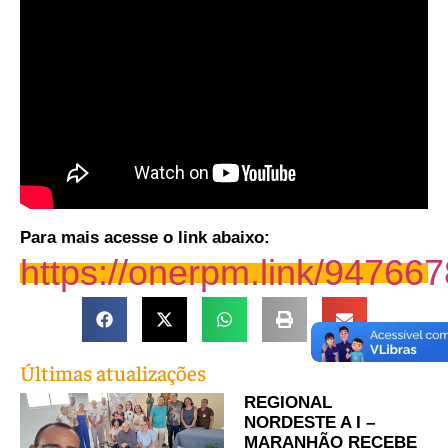
Para mais acesse o link abaixo:
https://onerpm.link/94766
Últimas atualizações
REGIONAL
NORDESTE A I –
MARANHÃO RECEBE