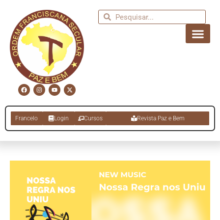
Francelo
Login
Cursos
Revista Paz e Bem