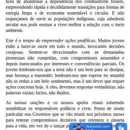
hora de abandonar a dependência dos combustíveis fósseis,
empreendendo rápida e decididamente transições para formas de
energia limpa e de economia sustentável e circular. E não
esqueçamos de ouvir as populações indígenas, cuja sabedoria
secular nos pode ensinar a viver melhor a relação com o meio
ambiente.
Este é
o tempo de empreender ações proféticas
. Muitos jovens
estão a fazer-se ouvir em todo o mundo, invocando decisões
corajosas. Sentem-se dececionados com as demasiadas
promessas não cumpridas, com compromissos assumidos e
depois transcurados por interesses e conveniências parciais. Os
jovens lembram-nos que a terra não é um bem para se dissipar,
mas herança a transmitir; lembram-nos que esperar no amanhã
não se reduz a um belo sentimento, mas é um dever que requer
ações concretas hoje. A eles, devemos respostas verdadeiras, não
palavras vazias; factos, não ilusões.
As nossas orações e os nossos apelos visam sobretudo
sensibilizar os responsáveis políticos e civis. Penso de modo
particular nos Governos que se vão reunir nos próximos meses
para reiterar compromissos decisivos que orientem o planeta
para a vida, em vez de o lançar para a morte. Vêm-me à mente