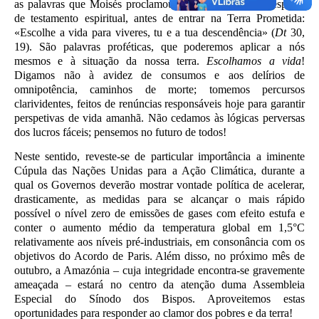
as palavras que Moisés proclamou ao povo como uma espécie
de testamento espiritual, antes de entrar na Terra Prometida:
«Escolhe a vida para viveres, tu e a tua descendência» (
Dt
30,
19). São palavras proféticas, que poderemos aplicar a nós
mesmos e à situação da nossa terra.
Escolhamos a vida
!
Digamos não à avidez de consumos e aos delírios de
omnipotência, caminhos de morte; tomemos percursos
clarividentes, feitos de renúncias responsáveis hoje para garantir
perspetivas de vida amanhã. Não cedamos às lógicas perversas
dos lucros fáceis; pensemos no futuro de todos!
Neste sentido, reveste-se de particular importância a iminente
Cúpula das Nações Unidas para a Ação Climática, durante a
qual os Governos deverão mostrar vontade política de acelerar,
drasticamente, as medidas para se alcançar o mais rápido
possível o nível zero de emissões de gases com efeito estufa e
conter o aumento médio da temperatura global em 1,5°C
relativamente aos níveis pré-industriais, em consonância com os
objetivos do Acordo de Paris. Além disso, no próximo mês de
outubro, a Amazónia – cuja integridade encontra-se gravemente
ameaçada – estará no centro da atenção duma Assembleia
Especial do Sínodo dos Bispos. Aproveitemos estas
oportunidades para responder ao clamor dos pobres e da terra!