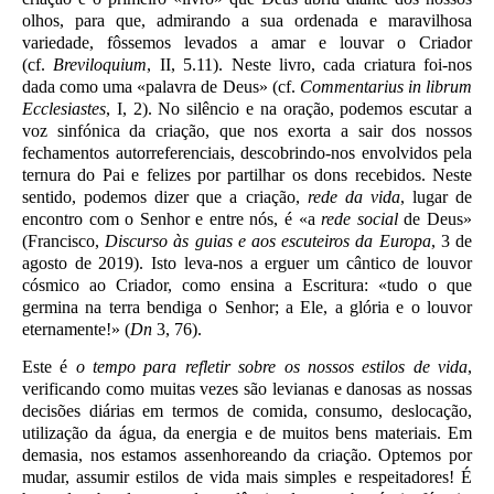
olhos, para que, admirando a sua ordenada e maravilhosa
variedade, fôssemos levados a amar e louvar o Criador
(cf.
Breviloquium
, II, 5.11). Neste livro, cada criatura foi-nos
dada como uma «palavra de Deus» (cf.
Commentarius in librum
Ecclesiastes
, I, 2). No silêncio e na oração, podemos escutar a
voz sinfónica da criação, que nos exorta a sair dos nossos
fechamentos autorreferenciais, descobrindo-nos envolvidos pela
ternura do Pai e felizes por partilhar os dons recebidos. Neste
sentido, podemos dizer que a criação,
rede da vida
, lugar de
encontro com o Senhor e entre nós, é «a
rede social
de Deus»
(Francisco,
Discurso às guias e aos escuteiros da Europa
, 3 de
agosto de 2019). Isto leva-nos a erguer um cântico de louvor
cósmico ao Criador, como ensina a Escritura: «tudo o que
germina na terra bendiga o Senhor; a Ele, a glória e o louvor
eternamente!» (
Dn
3, 76).
Este é
o tempo para refletir sobre os nossos estilos de vida
,
verificando como muitas vezes são levianas e danosas as nossas
decisões diárias em termos de comida, consumo, deslocação,
utilização da água, da energia e de muitos bens materiais. Em
demasia, nos estamos assenhoreando da criação. Optemos por
mudar, assumir estilos de vida mais simples e respeitadores! É