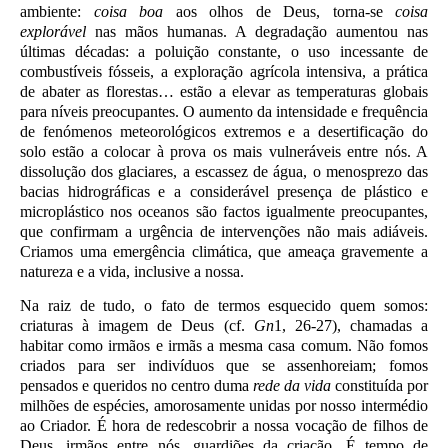
ambiente:
coisa boa
aos olhos de Deus, torna-se
coisa
explorável
nas mãos humanas. A degradação aumentou nas
últimas décadas: a poluição constante, o uso incessante de
combustíveis fósseis, a exploração agrícola intensiva, a prática
de abater as florestas… estão a elevar as temperaturas globais
para níveis preocupantes. O aumento da intensidade e frequência
de fenómenos meteorológicos extremos e a desertificação do
solo estão a colocar à prova os mais vulneráveis entre nós. A
dissolução dos glaciares, a escassez de água, o menosprezo das
bacias hidrográficas e a considerável presença de plástico e
microplástico nos oceanos são factos igualmente preocupantes,
que confirmam a urgência de intervenções não mais adiáveis.
Criamos uma emergência climática, que ameaça gravemente a
natureza e a vida, inclusive a nossa.
Na raiz de tudo, o fato de termos esquecido quem somos:
criaturas à imagem de Deus (cf.
Gn
1, 26-27), chamadas a
habitar como irmãos e irmãs a mesma casa comum. Não fomos
criados para ser indivíduos que se assenhoreiam; fomos
pensados e queridos no centro duma
rede da vida
constituída por
milhões de espécies, amorosamente unidas por nosso intermédio
ao Criador. É hora de redescobrir a nossa vocação de filhos de
Deus, irmãos entre nós, guardiões da criação. É tempo de