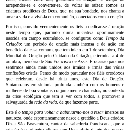
arrepender-se e converter-se, de voltar às raízes: somos as
criaturas prediletas de Deus, que, na sua bondade, nos chama a
amar a vida e a vivê-la em comunhão, conectados com a criação.
Por isso, convido veementemente os fiéis a dedicar-se à oração
neste tempo que, partindo duma iniciativa oportunamente
nascida em campo ecuménico, se configurou como
Tempo da
Criação
: um período de oração mais intensa e de ação em
benefício da casa comum, que tem início em 1 de setembro, Dia
Mundial de Oração pelo Cuidado da Criação, e termina a 4 de
outubro, memória de São Francisco de Assis. É ocasião para nos
sentirmos ainda mais unidos aos irmãos e irmãs das várias
confissões cristãs. Penso de modo particular nos fiéis ortodoxos
que celebram, desde há trinta anos, este Dia de Oração.
Sintamo-nos em sintonia profunda também com os homens e
mulheres de boa vontade, conjuntamente chamados, no contexto
da crise ecológica que tem a ver com todos, a promover a
salvaguarda da
rede da vida
, de que fazemos parte.
Este é
o tempo para voltar a habituarmo-nos a rezar
imersos na
natureza, onde espontaneamente nasce a gratidão a Deus criador.
Dizia São Boaventura, cantor da sabedoria franciscana, que a
criação é o primeiro «livro» que Deus abriu diante dos nossos