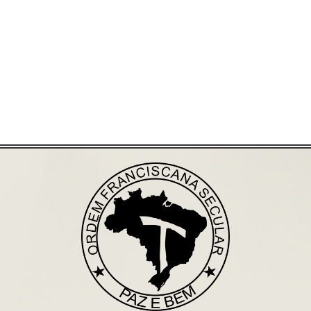
Já acessou nosso espaço de formação?
Saiba mais