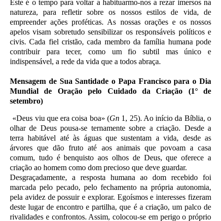
Este é o tempo para voltar a habituarmo-nos a rezar imersos na
natureza, para refletir sobre os nossos estilos de vida, de
empreender ações proféticas. As nossas orações e os nossos
apelos visam sobretudo sensibilizar os responsáveis políticos e
civis. Cada fiel cristão, cada membro da família humana pode
contribuir para tecer, como um fio subtil mas único e
indispensável, a rede da vida que a todos abraça.
Mensagem de Sua Santidade
o Papa Francisco
para o Dia
Mundial de Oração pelo Cuidado da Criação (1° de
setembro)
«Deus viu que era coisa boa» (
Gn
1, 25). Ao início da Bíblia, o
olhar de Deus pousa-se ternamente sobre a criação. Desde a
terra habitável até às águas que sustentam a vida, desde as
árvores que dão fruto até aos animais que povoam a casa
comum, tudo é benquisto aos olhos de Deus, que oferece a
criação ao homem como dom precioso que deve guardar.
Desgraçadamente, a resposta humana ao dom recebido foi
marcada pelo pecado, pelo fechamento na própria autonomia,
pela avidez de possuir e explorar. Egoísmos e interesses fizeram
deste lugar de encontro e partilha, que é a criação, um palco de
rivalidades e confrontos. Assim, colocou-se em perigo o próprio