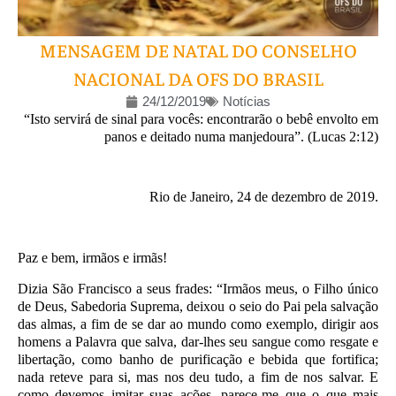
MENSAGEM DE NATAL DO CONSELHO
NACIONAL DA OFS DO BRASIL
24/12/2019
Notícias
“Isto servirá de sinal para vocês: encontrarão o bebê envolto em
panos e deitado numa manjedoura”. (Lucas 2:12)
Rio de Janeiro, 24 de dezembro de 2019.
Paz e bem, irmãos e irmãs!
Dizia São Francisco a seus frades: “Irmãos meus, o Filho único
de Deus, Sabedoria Suprema, deixou o seio do Pai pela salvação
das almas, a fim de se dar ao mundo como exemplo, dirigir aos
homens a Palavra que salva, dar-lhes seu sangue como resgate e
libertação, como banho de purificação e bebida que fortifica;
nada reteve para si, mas nos deu tudo, a fim de nos salvar. E
como devemos imitar suas ações, parece-me que o que mais