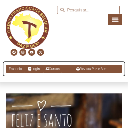
Francelo
Login
Cursos
Revista Paz e Bem