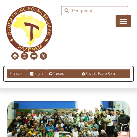
Francelo
Login
Cursos
Revista Paz e Bem