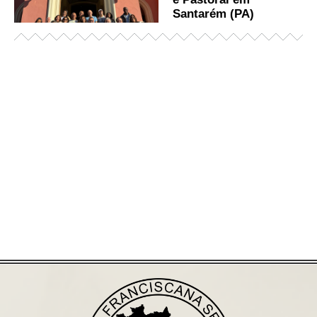
Santarém (PA)
Já acessou nosso espaço de formação?
Saiba mais