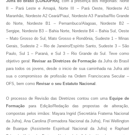
Jufra do Brasil (CONJUFRA)
, com a presença dos Regionais: Norte
II – Pará Leste e Amapá, Norte III – Pará Oeste, Nordeste A1
Maranhão, Nordeste A2 Ceará/Piauí, Nordeste A3 Paraíba/Rio Grande
do Norte, Nordeste B1 – Pernambuco/Alagoas, Nordeste B2 –
Sergipe, Nordeste B3 – Bahia Norte, Nordeste B4 – Bahia Sul, Oeste
– Mato Grosso do Sul, Mato Grosso e Rondônia, Sudeste 1 – Minas
Gerais, Sudeste 2 – Rio de Janeiro/Espírito Santo, Sudeste 3 – São
Paulo, Sul 1 – Paraná, e Sul 3 – Rio Grande do Sul. Teve como
objetivo geral:
Revisar as Diretrizes de Formação
da Jufra do Brasil
para todos os jovens, desde o inicio de sua caminhada na Jufra até
sua o compromisso de profissão na Ordem Franciscana Secular –
OFS, bem como
Revisar o seu Estatuto Nacional
.
O processo de Revisão das Diretrizes contou com uma
Equipe de
Formação
para Edição/Redação das propostas de alteração,
compostas pelos irmãos: Mayara Ingrid (Secretária Fraterna Nacional
da Jufra), Ana Carolina (Formadora Nacional da Jufra), Frei Wellington
de Buarque (Assistente Espiritual Nacional da Jufra) e Raphael