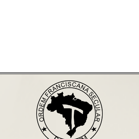
Já acessou nosso espaço de formação?
Saiba mais