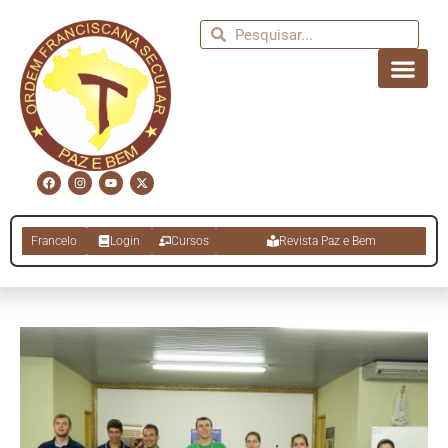
Francelo
Login
Cursos
Revista Paz e Bem