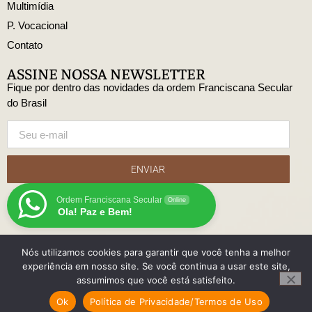
Multimídia
P. Vocacional
Contato
ASSINE NOSSA NEWSLETTER
Fique por dentro das novidades da ordem Franciscana Secular
do Brasil
ENVIAR
Ordem Franciscana Secular
Online
Ola! Paz e Bem!
Nós utilizamos cookies para garantir que você tenha a melhor
© Copyright Ordem Franciscana Secular do Brasil
experiência em nosso site. Se você continua a usar este site,
Desenvolido
assumimos que você está satisfeito.
com
Ok
Política de Privacidade/Termos de Uso
por