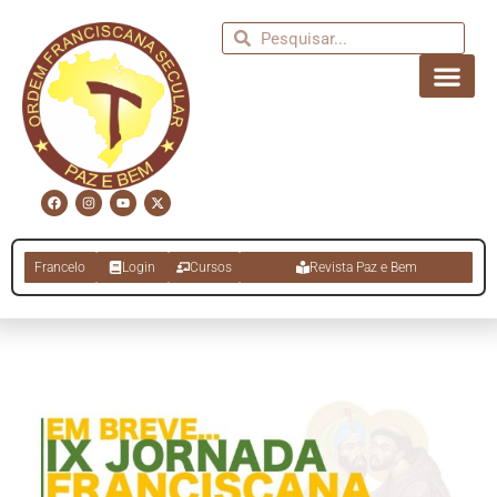
Francelo
Login
Cursos
Revista Paz e Bem