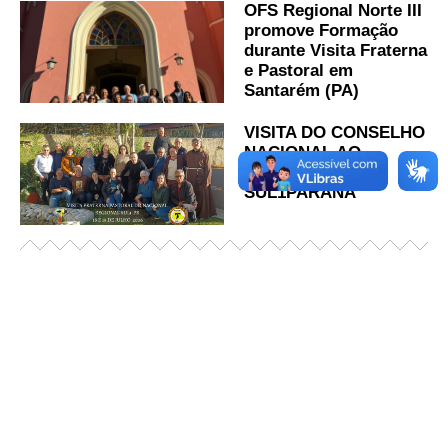
OFS Regional Norte III
promove Formação
durante Visita Fraterna
e Pastoral em
Santarém (PA)
VISITA DO CONSELHO
NACIONAL AO
REGIONAL
SUL1PARANA
Já acessou nosso espaço de formação?
Saiba mais