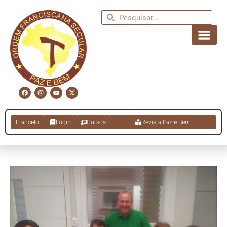
Francelo
Login
Cursos
Revista Paz e Bem