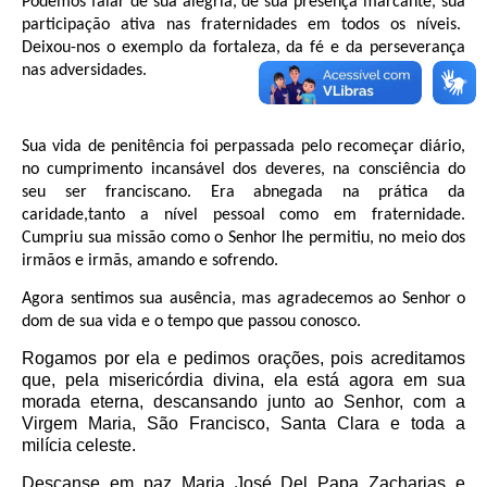
Podemos falar de sua alegria, de sua presença marcante, sua
participação ativa nas fraternidades em todos os níveis.
Deixou-nos o exemplo da fortaleza, da fé e da perseverança
nas adversidades.
Sua vida de penitência foi perpassada pelo recomeçar diário,
no cumprimento incansável dos deveres, na consciência do
seu ser franciscano. Era abnegada na prática da
caridade,tanto a nível pessoal como em fraternidade.
Cumpriu sua missão como o Senhor lhe permitiu, no meio dos
irmãos e irmãs, amando e sofrendo.
Agora sentimos sua ausência, mas agradecemos ao Senhor o
dom de sua vida e o tempo que passou conosco.
Rogamos por ela e pedimos orações, pois acreditamos
que, pela misericórdia divina, ela está agora em sua
morada eterna, descansando junto ao Senhor, com a
Virgem Maria, São Francisco, Santa Clara e toda a
milícia celeste.
Descanse em paz Maria José Del Papa Zacharias e