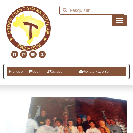
Francelo
Login
Cursos
Revista Paz e Bem