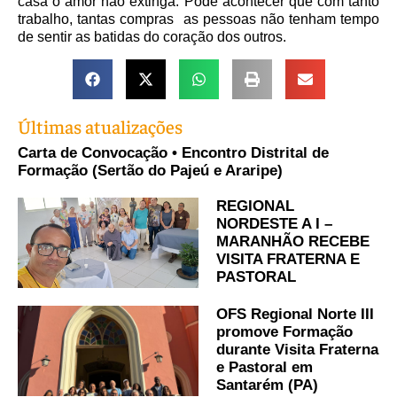
casa o amor não extinga. Pode acontecer que com tanto
trabalho, tantas compras as pessoas não tenham tempo
de sentir as batidas do coração dos outros.
Últimas atualizações
Carta de Convocação • Encontro Distrital de
Formação (Sertão do Pajeú e Araripe)
REGIONAL
NORDESTE A I –
MARANHÃO RECEBE
VISITA FRATERNA E
PASTORAL
OFS Regional Norte III
promove Formação
durante Visita Fraterna
e Pastoral em
Santarém (PA)