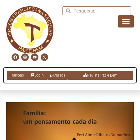
Francelo
Login
Cursos
Revista Paz e Bem