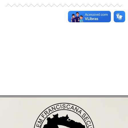
Já acessou nosso espaço de formação?
Saiba mais