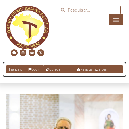
Francelo
Login
Cursos
Revista Paz e Bem