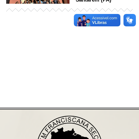
Já acessou nosso espaço de formação?
Saiba mais