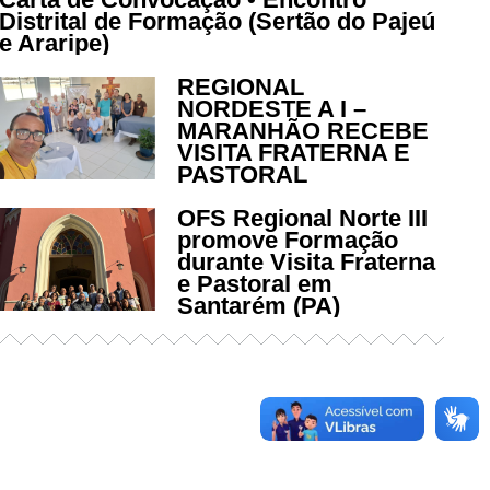
Distrital de Formação (Sertão do Pajeú
e Araripe)
REGIONAL
NORDESTE A I –
MARANHÃO RECEBE
VISITA FRATERNA E
PASTORAL
OFS Regional Norte III
promove Formação
durante Visita Fraterna
e Pastoral em
Santarém (PA)
Já acessou nosso espaço de
formação?