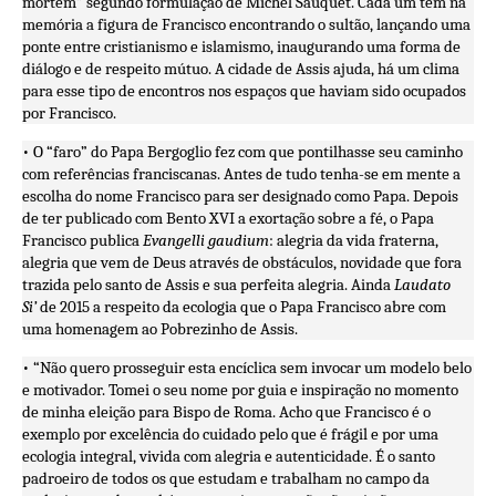
mortem” segundo formulação de Michel Sauquet. Cada um tem na
memória a figura de Francisco encontrando o sultão, lançando uma
ponte entre cristianismo e islamismo, inaugurando uma forma de
diálogo e de respeito mútuo. A cidade de Assis ajuda, há um clima
para esse tipo de encontros nos espaços que haviam sido ocupados
por Francisco.
• O “faro” do Papa Bergoglio fez com que pontilhasse seu caminho
com referências franciscanas. Antes de tudo tenha-se em mente a
escolha do nome Francisco para ser designado como Papa. Depois
de ter publicado com Bento XVI a exortação sobre a fé, o Papa
Francisco publica
Evangelli gaudium
: alegria da vida fraterna,
alegria que vem de Deus através de obstáculos, novidade que fora
trazida pelo santo de Assis e sua perfeita alegria. Ainda
Laudato
Si’
de 2015 a respeito da ecologia que o Papa Francisco abre com
uma homenagem ao Pobrezinho de Assis.
• “Não quero prosseguir esta encíclica sem invocar um modelo belo
e motivador. Tomei o seu nome por guia e inspiração no momento
de minha eleição para Bispo de Roma. Acho que Francisco é o
exemplo por excelência do cuidado pelo que é frágil e por uma
ecologia integral, vivida com alegria e autenticidade. É o santo
padroeiro de todos os que estudam e trabalham no campo da