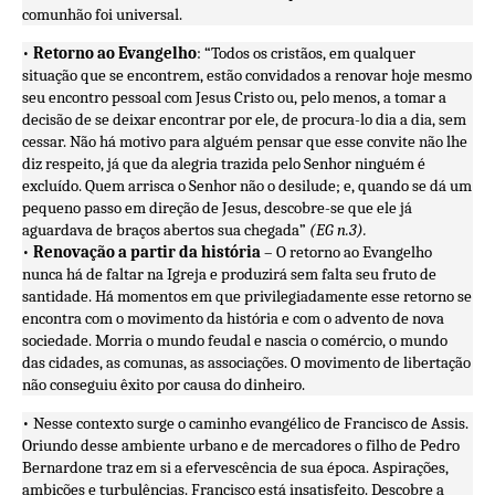
comunhão foi universal.
•
Retorno ao Evangelho
: “Todos os cristãos, em qualquer
situação que se encontrem, estão convidados a renovar hoje mesmo
seu encontro pessoal com Jesus Cristo ou, pelo menos, a tomar a
decisão de se deixar encontrar por ele, de procura-lo dia a dia, sem
cessar. Não há motivo para alguém pensar que esse convite não lhe
diz respeito, já que da alegria trazida pelo Senhor ninguém é
excluído. Quem arrisca o Senhor não o desilude; e, quando se dá um
pequeno passo em direção de Jesus, descobre-se que ele já
aguardava de braços abertos sua chegada”
(EG n.3).
•
Renovação a partir da história
– O retorno ao Evangelho
nunca há de faltar na Igreja e produzirá sem falta seu fruto de
santidade. Há momentos em que privilegiadamente esse retorno se
encontra com o movimento da história e com o advento de nova
sociedade. Morria o mundo feudal e nascia o comércio, o mundo
das cidades, as comunas, as associações. O movimento de libertação
não conseguiu êxito por causa do dinheiro.
• Nesse contexto surge o caminho evangélico de Francisco de Assis.
Oriundo desse ambiente urbano e de mercadores o filho de Pedro
Bernardone traz em si a efervescência de sua época. Aspirações,
ambições e turbulências. Francisco está insatisfeito. Descobre a