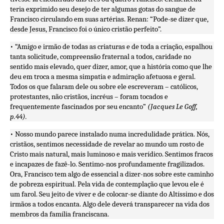
teria exprimido seu desejo de ter algumas gotas do sangue de
Francisco circulando em suas artérias. Renan: “Pode-se dizer que,
desde Jesus, Francisco foi o único cristão perfeito”.
• “Amigo e irmão de todas as criaturas e de toda a criação, espalhou
tanta solicitude, compreensão fraternal a todos, caridade no
sentido mais elevado, quer dizer, amor, que a história como que lhe
deu em troca a mesma simpatia e admiração afetuosa e geral.
Todos os que falaram dele ou sobre ele escreveram – católicos,
protestantes, não cristãos, incréus – foram tocados e
frequentemente fascinados por seu encanto”
(Jacques Le Goff,
p.44).
• Nosso mundo parece instalado numa incredulidade prática. Nós,
cristãos, sentimos necessidade de revelar ao mundo um rosto de
Cristo mais natural, mais luminoso e mais verídico. Sentimos fracos
e incapazes de fazê-lo. Sentimo-nos profundamente fragilizados.
Ora, Francisco tem algo de essencial a dizer-nos sobre este caminho
de pobreza espiritual. Pela vida de contemplação que levou ele é
um farol. Seu jeito de viver e de colocar-se diante do Altíssimo e dos
irmãos a todos encanta. Algo dele deverá transparecer na vida dos
membros da família franciscana.