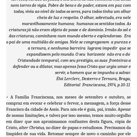
nem torres de vigia. Pobre de bens e de poder, estava em paz com
todos, vivia ao nível de todos os seres, para todos tinha um olhar
cheio de luz e respeito. O olhar, sobretudo, era nele
maravilhosamente humano; humanos os sentidos todos. As
criaturas já não eram objeto de posse e de domínio. Irmão do sol e
das criaturas, caminhava num mundo aberto e esplendoroso. Era
o pai de uma multidão de amigos. Nele se congregavam a pureza e
a ternura, e nenhuma barreira lograva impedir que se
expandissem pelo mundo. O seu horizonte não era o do
Cristandade temporal, com seu prestígio, as suas fronteiras a
defender ou a dilatar, mas apenas Jesus Cristo que urgia amar e
servir, o homem que se impunha a salvar.
Éloi Lerclerc, Desterro e Ternura, Braga,
Editorial Franciscana, 1974, p.10-11
• A Família Franciscana, nos meses de setembro e outubro, se
compraz em evocar e celebrar o fervor, a mensagem, a força desse
Francisco da cidade de Assis. Para nós ele é guia, pai, irmão. Apesar
de nossas limitações, e talvez por isso mesmo, temos muito orgulho
em dizer que nos aproximamos confiantes desta figura, cópia de
Cristo,
alter Christus,
no dizer de papas e estudiosos. Precisamos da
limpidez de sua vida. Retomar sempre de novo o caminho por ele