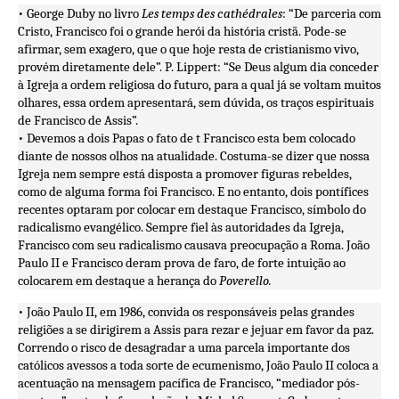
• George Duby no livro
Les temps des cathédrales
: “De parceria com
Cristo, Francisco foi o grande herói da história cristã. Pode-se
afirmar, sem exagero, que o que hoje resta de cristianismo vivo,
provém diretamente dele”. P. Lippert: “Se Deus algum dia conceder
à Igreja a ordem religiosa do futuro, para a qual já se voltam muitos
olhares, essa ordem apresentará, sem dúvida, os traços espirituais
de Francisco de Assis”.
• Devemos a dois Papas o fato de t Francisco esta bem colocado
diante de nossos olhos na atualidade. Costuma-se dizer que nossa
Igreja nem sempre está disposta a promover figuras rebeldes,
como de alguma forma foi Francisco. E no entanto, dois pontífices
recentes optaram por colocar em destaque Francisco, símbolo do
radicalismo evangélico. Sempre fiel às autoridades da Igreja,
Francisco com seu radicalismo causava preocupação a Roma. João
Paulo II e Francisco deram prova de faro, de forte intuição ao
colocarem em destaque a herança do
Poverello.
• João Paulo II, em 1986, convida os responsáveis pelas grandes
religiões a se dirigirem a Assis para rezar e jejuar em favor da paz.
Correndo o risco de desagradar a uma parcela importante dos
católicos avessos a toda sorte de ecumenismo, João Paulo II coloca a
acentuação na mensagem pacífica de Francisco, “mediador pós-