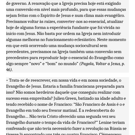
de governo. A renovação que a Igreja precisa hoje está exigindo
uma conversão em nível mais profundo, para que essas mudanças
sejam feitas com o Espirito de Jesus e num clima mais evangélico.
Precisamos voltar às raízes, converter-nos ao essencial, atualizar
hoje de alguma forma a experiência fundante que foi vivida no
início com Jesus. Não basta por ordem na Igreja nem introduzir
algumas melhoras no funcionamento eclesiástico. Neste momento
em que está ocorrendo uma mudança sociocultural sem
precedentes, precisamos na Igreja também uma conversão sem
precedentes para reproduzir hoje o essencial do Evangelho como
algo sempre “novo” e “bom” no mundo”
(Pagola, Voltar a Jesus, p.
46).
• Trata-se de reescrever, em nossa vida e em nossa sociedade, o
Evangelho de Jesus. Estaria a família franciscana preparada para
isso? Não somos herdeiros daquele que conseguiu realizar com
sucesso essa empreitada? Julien Green, batizado na idade adulto e
tendo recebido o nome de Francisco: “São Francisco de Assis é o e
Evangelho em todo seu frescor matinal. É a redescoberta do
Evangelho… Não teria Cristo oferecido uma segunda vez seu
Evangelho durante o tempo da vida de Francisco?” Lenine teriam
confessado que não teria necessário fazer a revolução na Rússia se
tivesse lá encontrado uns três ou quatro Francisco. Clémenceau