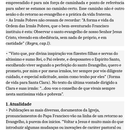
empreendido é para nós força de caminhada e ponto de referência
para saber se estamos no caminho certo. Esse caminho não é outro
senão o do retorno ao evangelho e a prática da vida fraterna.
• As Irmãs Pobres não cessam de recordar: “A forma e vida da
Ordem das Irmãs Pobres, que o bem-aventurado Francisco
instituiu é esta: Observar o santo evangelho de nosso Senhor Jesus
Cristo, vivendo em obediência, sem nada de próprio, e em
castidade”
(Regra, cap.I).
• “Visto que, por divina inspiração vos fizestes filhas e servas do
altíssimo e sumo Rei, o Pai celeste, e desposastes o Espírito Santo,
escolhendo viver segundo a perfeição do santo Evangelho, quero e
prometo, por mim e por meus irmãos, ter sempre por vós diligente
cuidado, e especial solicitude, assim como tenho por eles” (Forma
de vida para Santa Clara). No texto da última vontade dirigido a
Clara e suas irmãs: “…dou-vos o conselho de que vivais sempre
nesta santíssima vida e pobreza”.
1. Atualidade
• Publicações as mais diversas, documentos da Igreja,
pronunciamentos do Papa Francisco vão na linha de um retorno ao
Evangelho, à pureza dos inícios. “Voltar a Jesus é muito mais do que
introduzir algumas mudanças ou inovações de caráter pastoral ou