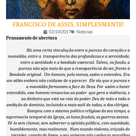
FRANCISCO DE ASSIS, SIMPLESMENTE!
02/10/2017
Notícias
Pensamento de abertura
Há uma certa vinculação entre a pureza do coração e a
mansidão, entre a transparência das profundezas e a serenidade,
entre a santidade e a bondade essencial. Talvez, no fundo, a
pureza não seja mais do que a transparência do ser, frente à
Bondade original. Um homem, pelo menos, assim o entendeu. Era
um sábio embora não cuidasse de o parecer. Ele viu que a pureza e
a mansidão formavam a face de Deus. Por assim o haver
entendido, esse homem renunciou ao poder que gera a violência, e
ao dinheiro que está na raiz do poder. Deu de mão a toda a
ambição de domínio, incluindo a mais sutil de todas, a dos clérigos.
Rompeu com o sistema político religioso do seu tempo, a
supremacia temporal da Igreja, as lutas feudais, as guerras santas.
Fê-lo sem clamor, sem subverter a opinião pública, com suavidade,
humildemente, mas realmente. Num mundo violento, eriçado de
torreões, cavado de fossos, o seu universo não conhecia muralhas