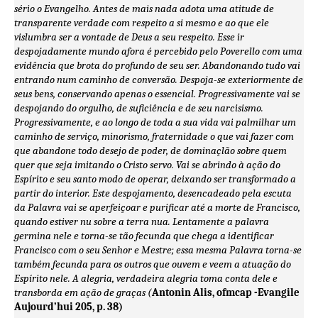
sério o Evangelho. Antes de mais nada adota uma atitude de
transparente verdade com respeito a si mesmo e ao que ele
vislumbra ser a vontade de Deus a seu respeito. Esse ir
despojadamente mundo afora é percebido pelo Poverello com uma
evidência que brota do profundo de seu ser. Abandonando tudo vai
entrando num caminho de conversão. Despoja-se exteriormente de
seus bens, conservando apenas o essencial. Progressivamente vai se
despojando do orgulho, de suficiência e de seu narcisismo.
Progressivamente, e ao longo de toda a sua vida vai palmilhar um
caminho de serviço, minorismo, fraternidade o que vai fazer com
que abandone todo desejo de poder, de dominaçlão sobre quem
quer que seja imitando o Cristo servo. Vai se abrindo à ação do
Espírito e seu santo modo de operar, deixando ser transformado a
partir do interior. Este despojamento, desencadeado pela escuta
da Palavra vai se aperfeiçoar e purificar até a morte de Francisco,
quando estiver nu sobre a terra nua. Lentamente a palavra
germina nele e torna-se tão fecunda que chega a identificar
Francisco com o seu Senhor e Mestre; essa mesma Palavra torna-se
também fecunda para os outros que ouvem e veem a atuação do
Espírito nele. A alegria, verdadeira alegria toma conta dele e
transborda em ação de graças (
Antonin Alis, ofmcap -Evangile
Aujourd’hui 205, p. 38)