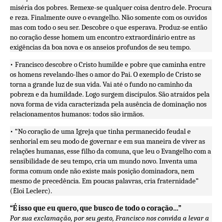
miséria dos pobres. Remexe-se qualquer coisa dentro dele. Procura
e reza. Finalmente ouve o evangelho. Não somente com os ouvidos
mas com todo o seu ser. Descobre o que esperava. Produz-se então
no coração desse homem um encontro extraordinário entre as
exigências da boa nova e os anseios profundos de seu tempo.
• Francisco descobre o Cristo humilde e pobre que caminha entre
os homens revelando-lhes o amor do Pai. O exemplo de Cristo se
torna a grande luz de sua vida. Vai até o fundo no caminho da
pobreza e da humildade. Logo surgem discípulos. São atraídos pela
nova forma de vida caracterizada pela ausência de dominação nos
relacionamentos humanos: todos são irmãos.
• “No coração de uma Igreja que tinha permanecido feudal e
senhorial em seu modo de governar e em sua maneira de viver as
relações humanas, esse filho da comuna, que leu o Evangelho com a
sensibilidade de seu tempo, cria um mundo novo. Inventa uma
forma comum onde não existe mais posição dominadora, nem
mesmo de precedência. Em poucas palavras, cria fraternidade”
(Éloi Leclerc).
“É isso que eu quero, que busco de todo o coração…”
Por sua exclamação, por seu gesto, Francisco nos convida a levar a