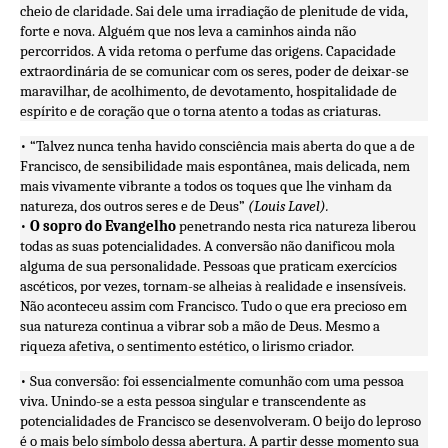
cheio de claridade. Sai dele uma irradiação de plenitude de vida,
forte e nova. Alguém que nos leva a caminhos ainda não
percorridos. A vida retoma o perfume das origens. Capacidade
extraordinária de se comunicar com os seres, poder de deixar-se
maravilhar, de acolhimento, de devotamento, hospitalidade de
espírito e de coração que o torna atento a todas as criaturas.
• “Talvez nunca tenha havido consciência mais aberta do que a de
Francisco, de sensibilidade mais espontânea, mais delicada, nem
mais vivamente vibrante a todos os toques que lhe vinham da
natureza, dos outros seres e de Deus”
(Louis Lavel).
•
O sopro do Evangelho
penetrando nesta rica natureza liberou
todas as suas potencialidades. A conversão não danificou mola
alguma de sua personalidade. Pessoas que praticam exercícios
ascéticos, por vezes, tornam-se alheias à realidade e insensíveis.
Não aconteceu assim com Francisco. Tudo o que era precioso em
sua natureza continua a vibrar sob a mão de Deus. Mesmo a
riqueza afetiva, o sentimento estético, o lirismo criador.
• Sua conversão: foi essencialmente comunhão com uma pessoa
viva. Unindo-se a esta pessoa singular e transcendente as
potencialidades de Francisco se desenvolveram. O beijo do leproso
é o mais belo símbolo dessa abertura. A partir desse momento sua