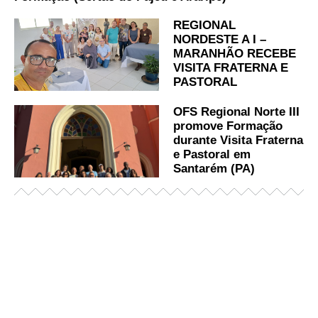
REGIONAL
NORDESTE A I –
MARANHÃO RECEBE
VISITA FRATERNA E
PASTORAL
OFS Regional Norte III
promove Formação
durante Visita Fraterna
e Pastoral em
Santarém (PA)
Já acessou nosso espaço de formação?
Saiba mais