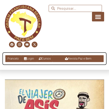
Francelo
Login
Cursos
Revista Paz e Bem