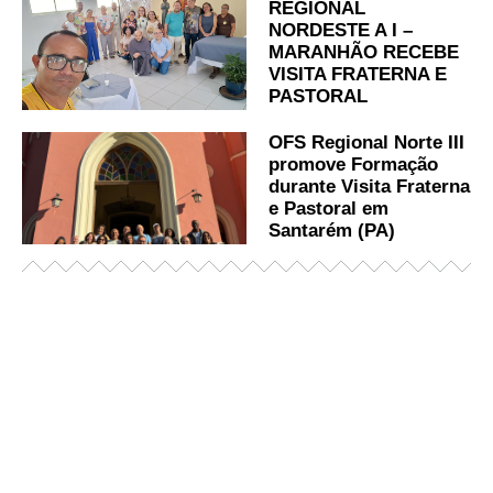
REGIONAL
NORDESTE A I –
MARANHÃO RECEBE
VISITA FRATERNA E
PASTORAL
OFS Regional Norte III
promove Formação
durante Visita Fraterna
e Pastoral em
Santarém (PA)
Já acessou nosso espaço de formação?
Saiba mais