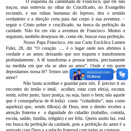
O esquema da caminhada de Francisco, que ele não
traçou, mas entreviu no olhar do Crucificado, no Evangelho
escutado, e nas ruínas humanas do leproso, deu o sentido
verdadeiro e a direção certa para dar corpo à sua aventura: −
seguir o Cristo pobre e crucificado, na busca da perfeição da
caridade. Não foi em vão a aventura de Francisco. Muitos o
seguiram, também desejosos de, como ele, buscar essa perfeição.
Nosso Papa Francisco, em sua Carta Encíclica Lumen
Fidei, 28, diz “O coração …. é o lugar onde nos abrimos à
verdade e ao amor, deixando que nos toquem e transformem
profundamente. A fé transforma a pessoa inteira, precisamente
na medida em que ela se abre ao amor”. Onde e em quem
depositamos nossa fé? Temos um coração aberto à verdade e ao
amor?
Não basta acreditar e guardar para nós. É preciso ir ao
encontro do irmão e irmã, acolher, estar com ele(a), escutar,
sentir, sofrer junto, fazer justiça, ou seja, fazer o bem; não aquele
que é consequência de tê-lo(la) como “coitadinho”, mas como
aquele(a) que, sendo filho(a) de Deus, tem o direito receber a
atenção fraterna e a dignidade do cidadão (trabalho, comida,
escola, saúde, família, religião) e ser feliz. Quem assim faz, está
em busca da perfeição da caridade, pois a perfeição do amor é a
amizade com Deus e a relação fraternal com todas as criaturas.