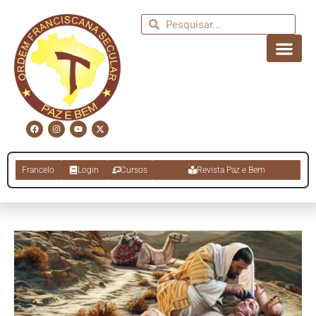
Francelo
Login
Cursos
Revista Paz e Bem