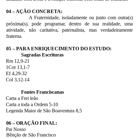
04 – AÇÃO CONCRETA:
A Fraternidade, isoladamente ou junto com outra(s)
próxima(s), pode programar, dentro de sua realidade, uma
atividade, não caritativa, paternalista, mas verdadeiramente
fraterna.
05 – PARA ENRIQUECIMENTO DO ESTUDO:
Sagradas Escrituras
·
Rm 12,9-21
·
1Cor 13,1-7
·
Ef 4,29-32
·
Col 3,12-14
Fontes Franciscanas
·
Carta a Frei leão
·
Carta a toda a Ordem 5-10
·
Legenda Maior de São Boaventura 8,5
06 – ORAÇÃO FINAL:
·
Pai Nosso
Bênção de São Francisco