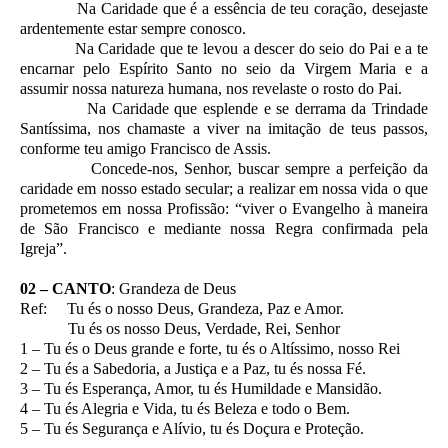
Na Caridade que é a essência de teu coração, desejaste
ardentemente estar sempre conosco.
Na Caridade que te levou a descer do seio do Pai e a te
encarnar pelo Espírito Santo no seio da Virgem Maria e a
assumir nossa natureza humana, nos revelaste o rosto do Pai.
Na Caridade que esplende e se derrama da Trindade
Santíssima, nos chamaste a viver na imitação de teus passos,
conforme teu amigo Francisco de Assis.
Concede-nos, Senhor, buscar sempre a perfeição da
caridade em nosso estado secular; a realizar em nossa vida o que
prometemos em nossa Profissão: “viver o Evangelho à maneira
de São Francisco e mediante nossa Regra confirmada pela
Igreja”.
02 – CANTO
: Grandeza de Deus
Ref: Tu és o nosso Deus, Grandeza, Paz e Amor.
Tu és os nosso Deus, Verdade, Rei, Senhor
1 – Tu és o Deus grande e forte, tu és o Altíssimo, nosso Rei
2 – Tu és a Sabedoria, a Justiça e a Paz, tu és nossa Fé.
3 – Tu és Esperança, Amor, tu és Humildade e Mansidão.
4 – Tu és Alegria e Vida, tu és Beleza e todo o Bem.
5 – Tu és Segurança e Alívio, tu és Doçura e Proteção.