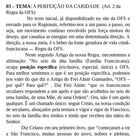
03 – TEMA
: A PERFEIÇÃO DA CARIDADE (Art. 2 da
Regra da OFS)
No texto inicial, já disponibilizado no site da OFS e
enviado para os Regionais, referimo-nos a um passo a passo, ou
seja, um movimento contínuo envolvido pela força motora do
desejo, que canaliza as energias em uma determinada direção. A
direção, a nossa meta, é o beber da fonte geradora de vida cristã-
franciscana → Regra da OFS.
Neste segundo Artigo da nossa Regra, encontramos a
afirmação: “No seio da dita família (Família Franciscana),
ocupa
posição específica
(exclusiva, especial, única) a OFS.
Para melhor sentirmos o que é ser posição específica, podemos
nos valer do que diz o Artigo do Frei Almir Guimarães, “OFS –
por quê? Para quê?” . Diz Frei Almir: “que os franciscanos
seculares respondem a um apelo e que são acolhidos no seio de
uma família, de uma Mãe, de uma Ordem”. Ora, não é um apelo
qualquer. É um chamado único: seguir Cristo, na nossa condição
de seculares, abraçados pela ternura e vigor e rigor de Francisco,
no seio da família dos irmãos e irmãs que recebeu das mãos do
Senhor.
Diz Celano em seu primeiro livro, que “começaram a vir
a São Francisco, muitas pessoas do povo, nobres e plebeus,