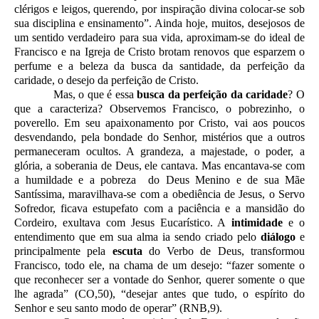
clérigos e leigos, querendo, por inspiração divina colocar-se sob
sua disciplina e ensinamento”. Ainda hoje, muitos, desejosos de
um sentido verdadeiro para sua vida, aproximam-se do ideal de
Francisco e na Igreja de Cristo brotam renovos que esparzem o
perfume e a beleza da busca da santidade, da perfeição da
caridade, o desejo da perfeição de Cristo.
Mas, o que é essa
busca da perfeição da caridade
? O
que a caracteriza? Observemos Francisco, o pobrezinho, o
poverello. Em seu apaixonamento por Cristo, vai aos poucos
desvendando, pela bondade do Senhor, mistérios que a outros
permaneceram ocultos. A grandeza, a majestade, o poder, a
glória, a soberania de Deus, ele cantava. Mas encantava-se com
a humildade e a pobreza do Deus Menino e de sua Mãe
Santíssima, maravilhava-se com a obediência de Jesus, o Servo
Sofredor, ficava estupefato com a paciência e a mansidão do
Cordeiro, exultava com Jesus Eucarístico. A
intimidade
e o
entendimento que em sua alma ia sendo criado
pelo
diálogo
e
principalmente pela
escuta
do Verbo de Deus, transformou
Francisco, todo ele, na chama de um desejo: “fazer somente o
que reconhecer ser a vontade do Senhor, querer somente o que
lhe agrada” (CO,50), “desejar antes que tudo, o espírito do
Senhor e seu santo modo de operar” (RNB,9).