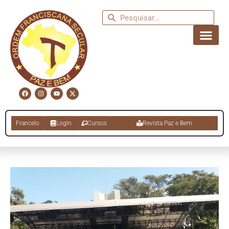
Francelo
Login
Cursos
Revista Paz e Bem