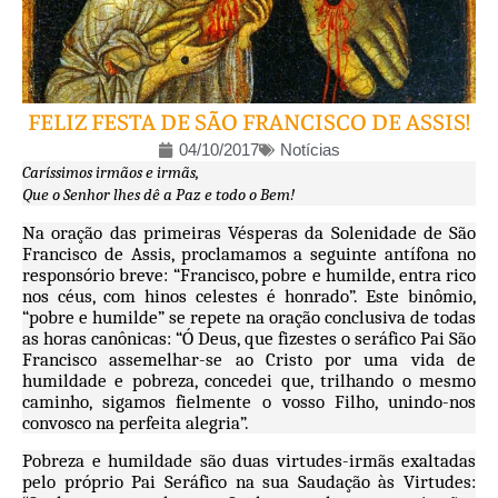
FELIZ FESTA DE SÃO FRANCISCO DE ASSIS!
04/10/2017
Notícias
Caríssimos irmãos e irmãs,
Que o Senhor lhes dê a Paz e todo o Bem!
Na oração das primeiras Vésperas da Solenidade de São
Francisco de Assis, proclamamos a seguinte antífona no
responsório breve: “Francisco, pobre e humilde, entra rico
nos céus, com hinos celestes é honrado”. Este binômio,
“pobre e humilde” se repete na oração conclusiva de todas
as horas canônicas: “Ó Deus, que fizestes o seráfico Pai São
Francisco assemelhar-se ao Cristo por uma vida de
humildade e pobreza, concedei que, trilhando o mesmo
caminho, sigamos fielmente o vosso Filho, unindo-nos
convosco na perfeita alegria”.
Pobreza e humildade são duas virtudes-irmãs exaltadas
pelo próprio Pai Seráfico na sua Saudação às Virtudes: