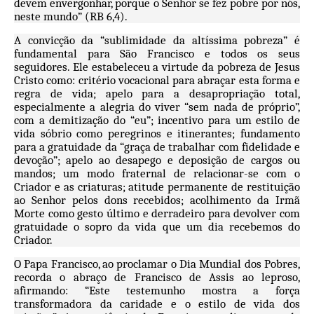
devem envergonhar, porque o Senhor se fez pobre por nós,
neste mundo” (RB 6,4).
A convicção da “sublimidade da altíssima pobreza” é
fundamental para São Francisco e todos os seus
seguidores. Ele estabeleceu a virtude da pobreza de Jesus
Cristo como: critério vocacional para abraçar esta forma e
regra de vida; apelo para a desapropriação total,
especialmente a alegria do viver “sem nada de próprio”,
com a demitização do “eu”; incentivo para um estilo de
vida sóbrio como peregrinos e itinerantes; fundamento
para a gratuidade da “graça de trabalhar com fidelidade e
devoção”; apelo ao desapego e deposição de cargos ou
mandos; um modo fraternal de relacionar-se com o
Criador e as criaturas; atitude permanente de restituição
ao Senhor pelos dons recebidos; acolhimento da Irmã
Morte como gesto último e derradeiro para devolver com
gratuidade o sopro da vida que um dia recebemos do
Criador.
O Papa Francisco, ao proclamar o Dia Mundial dos Pobres,
recorda o abraço de Francisco de Assis ao leproso,
afirmando: “Este testemunho mostra a força
transformadora da caridade e o estilo de vida dos