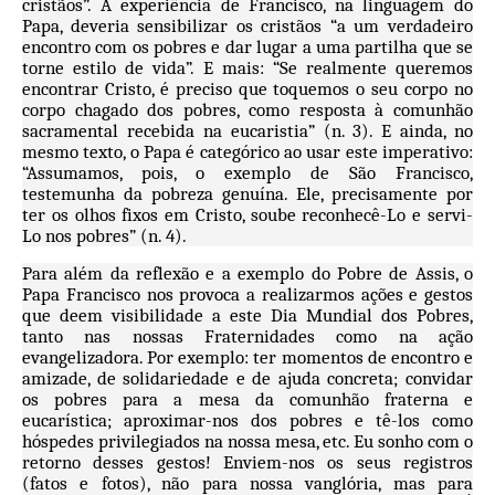
cristãos”. A experiência de Francisco, na linguagem do
Papa, deveria sensibilizar os cristãos “a um verdadeiro
encontro com os pobres e dar lugar a uma partilha que se
torne estilo de vida”. E mais: “Se realmente queremos
encontrar Cristo, é preciso que toquemos o seu corpo no
corpo chagado dos pobres, como resposta à comunhão
sacramental recebida na eucaristia” (n. 3). E ainda, no
mesmo texto, o Papa é categórico ao usar este imperativo:
“Assumamos, pois, o exemplo de São Francisco,
testemunha da pobreza genuína. Ele, precisamente por
ter os olhos fixos em Cristo, soube reconhecê-Lo e servi-
Lo nos pobres” (n. 4).
Para além da reflexão e a exemplo do Pobre de Assis, o
Papa Francisco nos provoca a realizarmos ações e gestos
que deem visibilidade a este Dia Mundial dos Pobres,
tanto nas nossas Fraternidades como na ação
evangelizadora. Por exemplo: ter momentos de encontro e
amizade, de solidariedade e de ajuda concreta; convidar
os pobres para a mesa da comunhão fraterna e
eucarística; aproximar-nos dos pobres e tê-los como
hóspedes privilegiados na nossa mesa, etc. Eu sonho com o
retorno desses gestos! Enviem-nos os seus registros
(fatos e fotos), não para nossa vanglória, mas para