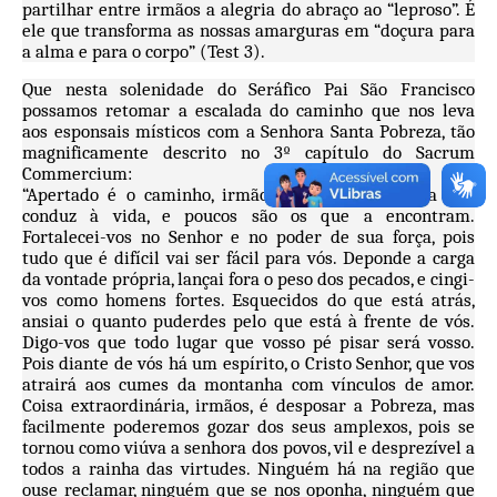
partilhar entre irmãos a alegria do abraço ao “leproso”. É
ele que transforma as nossas amarguras em “doçura para
a alma e para o corpo” (Test 3).
Que nesta solenidade do Seráfico Pai São Francisco
possamos retomar a escalada do caminho que nos leva
aos esponsais místicos com a Senhora Santa Pobreza, tão
magnificamente descrito no 3º capítulo do Sacrum
Commercium:
“Apertado é o caminho, irmãos, e estreita a porta que
conduz à vida, e poucos são os que a encontram.
Fortalecei-vos no Senhor e no poder de sua força, pois
tudo que é difícil vai ser fácil para vós. Deponde a carga
da vontade própria, lançai fora o peso dos pecados, e cingi-
vos como homens fortes. Esquecidos do que está atrás,
ansiai o quanto puderdes pelo que está à frente de vós.
Digo-vos que todo lugar que vosso pé pisar será vosso.
Pois diante de vós há um espírito, o Cristo Senhor, que vos
atrairá aos cumes da montanha com vínculos de amor.
Coisa extraordinária, irmãos, é desposar a Pobreza, mas
facilmente poderemos gozar dos seus amplexos, pois se
tornou como viúva a senhora dos povos, vil e desprezível a
todos a rainha das virtudes. Ninguém há na região que
ouse reclamar, ninguém que se nos oponha, ninguém que