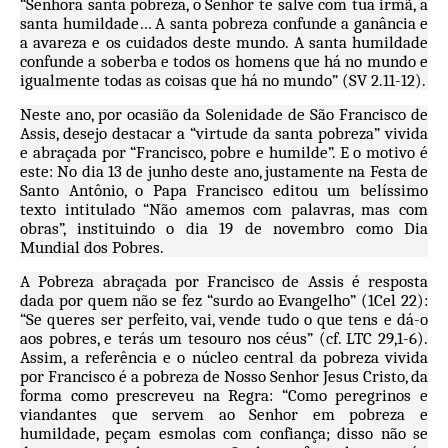
“Senhora santa pobreza, o Senhor te salve com tua irmã, a
santa humildade… A santa pobreza confunde a ganância e
a avareza e os cuidados deste mundo. A santa humildade
confunde a soberba e todos os homens que há no mundo e
igualmente todas as coisas que há no mundo” (SV 2.11-12).
Neste ano, por ocasião da Solenidade de São Francisco de
Assis, desejo destacar a “virtude da santa pobreza” vivida
e abraçada por “Francisco, pobre e humilde”. E o motivo é
este: No dia 13 de junho deste ano, justamente na Festa de
Santo Antônio, o Papa Francisco editou um belíssimo
texto intitulado “Não amemos com palavras, mas com
obras”, instituindo o dia 19 de novembro como Dia
Mundial dos Pobres.
A Pobreza abraçada por Francisco de Assis é resposta
dada por quem não se fez “surdo ao Evangelho” (1Cel 22):
“Se queres ser perfeito, vai, vende tudo o que tens e dá-o
aos pobres, e terás um tesouro nos céus” (cf. LTC 29,1-6).
Assim, a referência e o núcleo central da pobreza vivida
por Francisco é a pobreza de Nosso Senhor Jesus Cristo, da
forma como prescreveu na Regra: “Como peregrinos e
viandantes que servem ao Senhor em pobreza e
humildade, peçam esmolas com confiança; disso não se