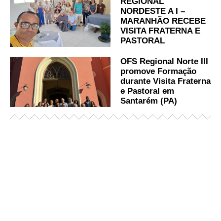
REGIONAL
NORDESTE A I –
MARANHÃO RECEBE
VISITA FRATERNA E
PASTORAL
OFS Regional Norte III
promove Formação
durante Visita Fraterna
e Pastoral em
Santarém (PA)
Já acessou nosso espaço de formação?
Saiba mais