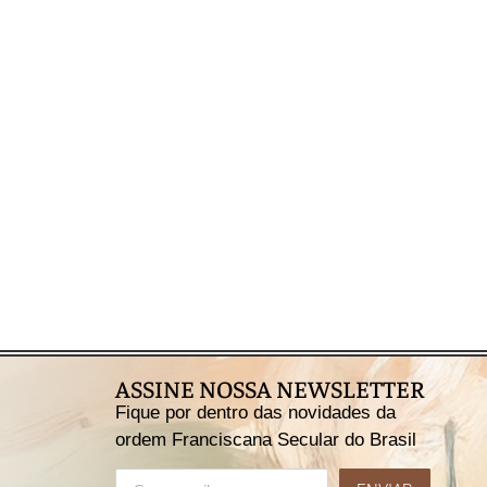
ASSINE NOSSA NEWSLETTER
Fique por dentro das novidades da
ordem Franciscana Secular do Brasil