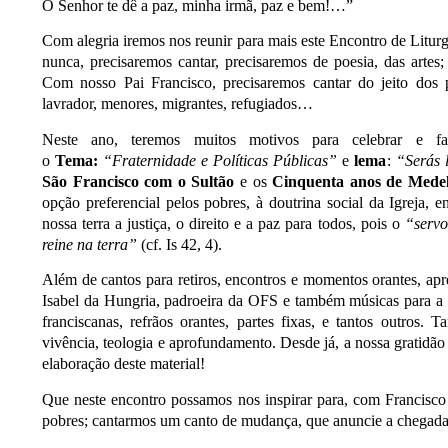
O Senhor te dê a paz, minha irmã, paz e bem!…”
Com alegria iremos nos reunir para mais este Encontro de Litur
nunca, precisaremos cantar, precisaremos de poesia, das arte
Com nosso Pai Francisco, precisaremos cantar do jeito dos p
lavrador, menores, migrantes, refugiados…
Neste ano, teremos muitos motivos para celebrar e 
o
Tema:
“Fraternidade e Políticas Públicas”
e
lema
:
“Serás l
São Francisco
com o Sultão
e os
Cinquenta anos de Medel
opção preferencial pelos pobres, à doutrina social da Igreja,
nossa terra a justiça, o direito e a paz para todos, pois o
“servo
reine na terra”
(cf. Is 42, 4).
Além de cantos para retiros, encontros e momentos orantes, ap
Isabel da Hungria, padroeira da OFS e também músicas para a li
franciscanas, refrãos orantes, partes fixas, e tantos outros
vivência, teologia e aprofundamento. Desde já, a nossa gratidã
elaboração deste material!
Que neste encontro possamos nos inspirar para, com Francisco 
pobres; cantarmos um canto de mudança, que anuncie a chegada