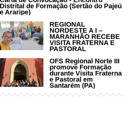
Distrital de Formação (Sertão do Pajeú
e Araripe)
REGIONAL
NORDESTE A I –
MARANHÃO RECEBE
VISITA FRATERNA E
PASTORAL
OFS Regional Norte III
promove Formação
durante Visita Fraterna
e Pastoral em
Santarém (PA)
Já acessou nosso espaço de
formação?