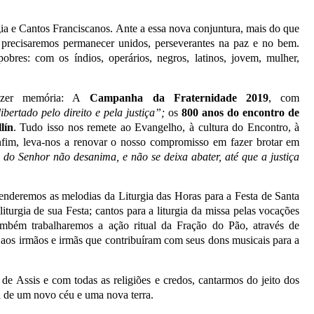
gia e Cantos Franciscanos. Ante a essa nova conjuntura, mais do que
s; precisaremos permanecer unidos, perseverantes na paz e no bem.
obres: com os índios, operários, negros, latinos, jovem, mulher,
fazer memória: A
Campanha
da Fraternidade 2019
, com
ibertado pelo direito e pela justiça”;
os
800 anos do encontro de
lín
. Tudo isso nos remete ao Evangelho, à cultura do Encontro, à
 enfim, leva-nos a renovar o nosso compromisso em fazer brotar em
 do Senhor não desanima, e não se deixa abater, até que
a justiça
renderemos as melodias da Liturgia das Horas para a Festa de Santa
turgia de sua Festa; cantos para a liturgia da missa pelas vocações
. Também trabalharemos a ação ritual da Fração do Pão, através de
o aos irmãos e irmãs que contribuíram com seus dons musicais para a
de Assis e com todas as religiões e credos, cantarmos do jeito dos
 de um novo céu e uma nova terra.