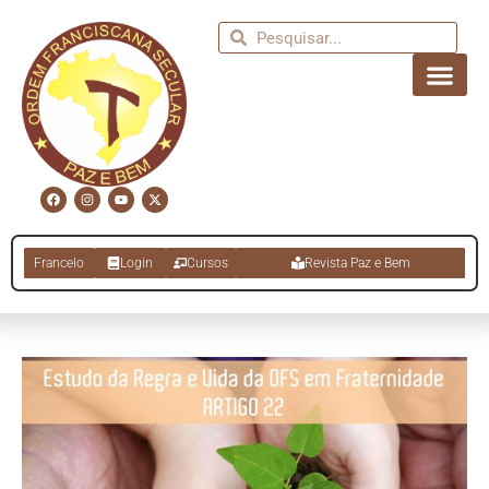
Francelo
Login
Cursos
Revista Paz e Bem