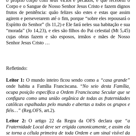
o próprio corpo com seus vícios e pecados, e que recebem o
Corpo e o Sangue de Nosso Senhor Jesus Cristo e fazem dignos
frutos de penitência: quão felizes são estes e estas que assim
agirem e perseverarem até o fim, porque “sobre eles repousará o
Espírito do Senhor” (Is 11,2) e Ele fará neles sua habitação e sua
“morada” (Jo 14,23), e eles são filhos do Pai celestial (Mt 5,45)
cujas obras fazem e são esposos, irmãos e mães de Nosso
Senhor Jesus Cristo …
Refletindo:
Leitor 1:
O mundo inteiro ficou sendo como a
“casa grande”
onde habita a Família Franciscana. “
No seio desta Família,
ocupa posição específica a Ordem Franciscana Secular que se
configura como uma união orgânica de todas as fraternidades
católicas espalhadas pelo mundo e abertas a todos os grupos e
fiéis…”
(Reg.OFS, art.2).
Leitor 2:
O artigo 22 da Regra da OFS declara que
“a
Fraternidade Local deve ser erigida canonicamente, e assim ela
se torna a célula primeira de toda Ordem e um sinal visível da