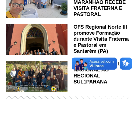
MARANHÃO RECEBE
VISITA FRATERNA E
PASTORAL
OFS Regional Norte III
promove Formação
durante Visita Fraterna
e Pastoral em
Santarém (PA)
VISITA DO CONSELHO
NACIONAL AO
REGIONAL
SUL1PARANA
Já acessou nosso espaço de formação?