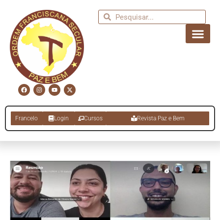
Francelo
Login
Cursos
Revista Paz e Bem