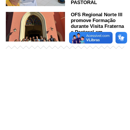
PASTORAL
OFS Regional Norte III
promove Formação
durante Visita Fraterna
e Pastoral em
Santarém (PA)
Já acessou nosso espaço de formação?
Saiba mais