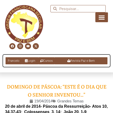
Francelo
Login
Cursos
Revista Paz e Bem
DOMINGO DE PÁSCOA: “ESTE É O DIA QUE
O SENHOR INVENTOU…”
19/04/2014
Grandes Temas
20 de abril de 2014-
Páscoa da Ressurreição-
Atos 10,
34.37-43; Colossenses 3, 14; João 20, 1-9