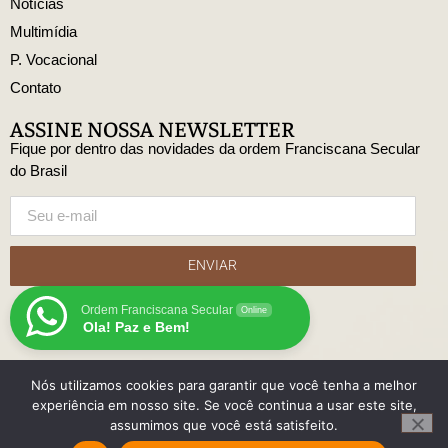
Notícias
Multimídia
P. Vocacional
Contato
ASSINE NOSSA NEWSLETTER
Fique por dentro das novidades da ordem Franciscana Secular
do Brasil
ENVIAR
Ordem Franciscana Secular
Online
Ola! Paz e Bem!
Nós utilizamos cookies para garantir que você tenha a melhor
© Copyright Ordem Franciscana Secular do Brasil
experiência em nosso site. Se você continua a usar este site,
Desenvolido
assumimos que você está satisfeito.
com