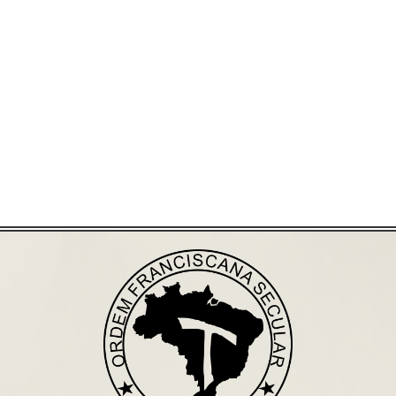
Já acessou nosso espaço de formação?
Saiba mais