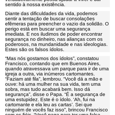
sentido à nossa existência.
Diante das dificuldades da vida, podemos
sentir a tentação de buscar consolações
efêmeras para preencher o vazio da solidão. O
perigo está em buscar uma segurança
imediata. E nos iludimos de poder encontrar
segurança no dinheiro, nas alianças com os
poderosos, na mundanidade e nas ideologias.
Estes são os falsos ídolos.
“Mas nós gostamos dos ídolos”, constatou
Francisco, contando que em Buenos Aires,
quando atravessava um parque para ir de uma
igreja a outra, via inúmeros cartomantes.
“Faziam até fila”, lembrou. “Você dá a mão e
ouve: há uma mulher na sua vida, tem uma
sobra, mas tudo acabará bem. Isso dá
segurança”, disse o Papa. “É a segurança de
uma estupidez. Este é o ídolo. ‘Ah, fui na
cartomante e ela leu as cartas’. Sei que
ninguém de vocês faz isso”, brincou Francisco
com os fiéis. “Você paga para ter uma falsa