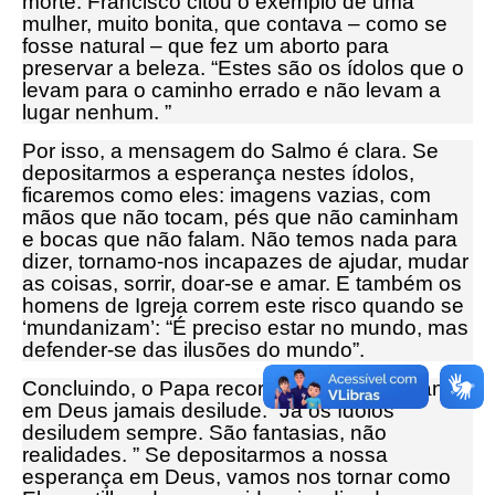
morte. Francisco citou o exemplo de uma
mulher, muito bonita, que contava – como se
fosse natural – que fez um aborto para
preservar a beleza. “Estes são os ídolos que o
levam para o caminho errado e não levam a
lugar nenhum. ”
Por isso, a mensagem do Salmo é clara. Se
depositarmos a esperança nestes ídolos,
ficaremos como eles: imagens vazias, com
mãos que não tocam, pés que não caminham
e bocas que não falam. Não temos nada para
dizer, tornamo-nos incapazes de ajudar, mudar
as coisas, sorrir, doar-se e amar. E também os
homens de Igreja correm este risco quando se
‘mundanizam’: “É preciso estar no mundo, mas
defender-se das ilusões do mundo”.
Concluindo, o Papa recordou que a esperança
em Deus jamais desilude. “Já os ídolos
desiludem sempre. São fantasias, não
realidades. ” Se depositarmos a nossa
esperança em Deus, vamos nos tornar como