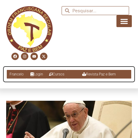
Francelo
Login
Cursos
Revista Paz e Bem