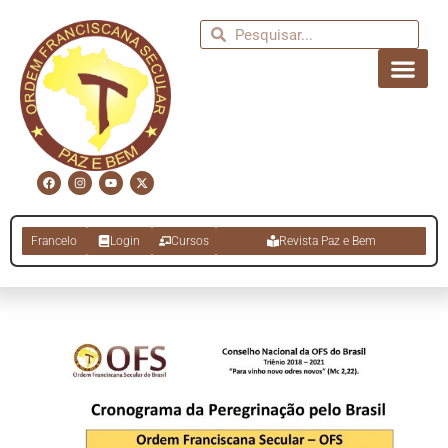
Francelo
Login
Cursos
Revista Paz e Bem