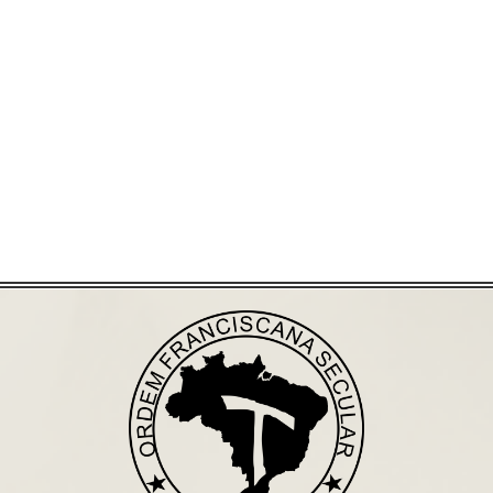
Já acessou nosso espaço de formação?
Saiba mais