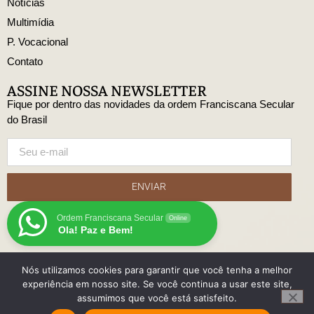
Notícias
Multimídia
P. Vocacional
Contato
ASSINE NOSSA NEWSLETTER
Fique por dentro das novidades da ordem Franciscana Secular
do Brasil
ENVIAR
Ordem Franciscana Secular
Online
Ola! Paz e Bem!
Nós utilizamos cookies para garantir que você tenha a melhor
© Copyright Ordem Franciscana Secular do Brasil
experiência em nosso site. Se você continua a usar este site,
Desenvolido
assumimos que você está satisfeito.
com