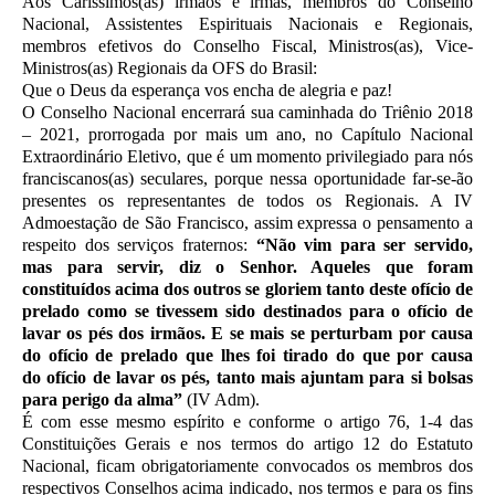
Aos Caríssimos(as) irmãos e irmãs, membros do Conselho
Nacional, Assistentes Espirituais
Nacionais e Regionais,
membros efetivos do Conselho Fiscal, Ministros(as), Vice-
Ministros(as)
Regionais da OFS do Brasil:
Que o Deus da esperança vos encha de alegria e paz!
O Conselho Nacional encerrará sua caminhada do Triênio 2018
– 2021, prorrogada por
mais um ano, no Capítulo Nacional
Extraordinário Eletivo, que é um momento privilegiado
para nós
franciscanos(as) seculares, porque nessa oportunidade far-se-ão
presentes os
representantes de todos os Regionais. A IV
Admoestação de São Francisco, assim expressa o
pensamento a
respeito dos serviços fraternos:
“Não vim para ser servido,
mas para servir,
diz o Senhor. Aqueles que foram
constituídos acima dos outros se gloriem tanto deste ofício
de
prelado como se tivessem sido destinados para o ofício de
lavar os pés dos irmãos. E se
mais se perturbam por causa
do ofício de prelado que lhes foi tirado do que por causa
do
ofício de lavar os pés, tanto mais ajuntam para si bolsas
para perigo da alma”
(IV Adm).
É com esse mesmo espírito e conforme o artigo 76, 1-4 das
Constituições Gerais e nos
termos do artigo 12 do Estatuto
Nacional, ficam obrigatoriamente convocados os membros
dos
respectivos Conselhos acima indicado, nos termos e para os fins