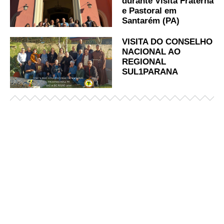
durante Visita Fraterna
e Pastoral em
Santarém (PA)
VISITA DO CONSELHO
NACIONAL AO
REGIONAL
SUL1PARANA
Já acessou nosso espaço de formação?
Saiba mais