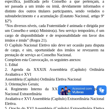
específica, justificada pelo Conselho a que pertençam, a
ser
passada a um irmão ou irmã, devidamente informados e
distinto dos outros titulares
participantes, sendo vedados o
substabelecimento e a acumulação (Estatuto Nacional, artigo
9º
§2º).
“Nos diversos níveis, cada Fraternidade é animada e dirigida por
um Conselho e um(a)
Ministro(a). Seu serviço temporário, é um
cargo de disponibilidade e de responsabilidade em
favor dos
irmãos e irmãs” (Regra 21).
O Capítulo Nacional Eletivo não deve ser ocasião para disputa
de cargo, e sim,
oportunidade dos irmãos se revezarem na
prestação de serviço ao Conselho Nacional.
Compõem esta Convocação, os seguintes anexos:
1. Edital
2. Agenda da XXXIX Assembleia (Capítulo) Ordinária
Avaliativa e XVI
Assembleia (Capítulo) Ordinária Eletiva Nacional
3. Orientações Gerais;
4. Regimento Interno da XXXIX Assembleia (Capítulo)
Nacional Extraordinária
Avaliativa e XVI Assembleia (Capítulo) Extraordinária Nacional
Eletiva.
5. Oração do XVI Assembleia (Capítulo) Extraordinária Eletiva