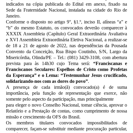
indicados na cópia
publicada do Edital em anexo, fixado na
Sede da Fraternidade Nacional, instalada na cidade
do Rio de
Janeiro.
Conforme o disposto no artigo 9°, §1.º, inciso II, alíneas “a” e
“b” do mesmo Estatuto,
os convocados deverão comparecer à
XXXIX Assembleia (Capítulo) Geral Extraordinária
Avaliativa
e XVI Assembleia Extraordinária Eletiva Nacional, a realizar-se
de 18 a 21 de agosto
de 2022, nas dependências da Pousada
Convento da Conceição, Rua Bispo Coutinho, S/N,
Largo da
Misericórdia, Olinda/PE – Tel.: (081) 3429-3108, com abertura
prevista para às 14h30
cujo Tema será:
“Franciscanas e
Franciscanos Seculares: Espelhos de Cristo como Profetas
da
Esperança” e o Lema: “Testemunhar Jesus crucificado,
solidarizando-nos com as dores do
povo”
.
A presença de cada irmão(ã) convocado(a) é de suma
importância, pela função de
representação que exerce, não
somente pelo aspecto da participação, mas principalmente
para eleger o novo Conselho Nacional, tomar ciência, aprovar o
Relatório e a Prestação de
contas, como cumprimento de nossa
missão e crescimento da OFS do Brasil.
Os membros titulares convocados impossibilitados de
comparecer, façam-se substituir
mediante procuração particular,