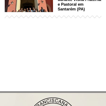
e Pastoral em
Santarém (PA)
Já acessou nosso espaço de formação?
Saiba mais