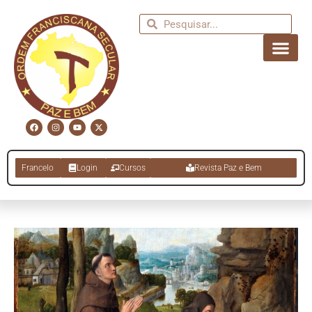
Francelo
Login
Cursos
Revista Paz e Bem