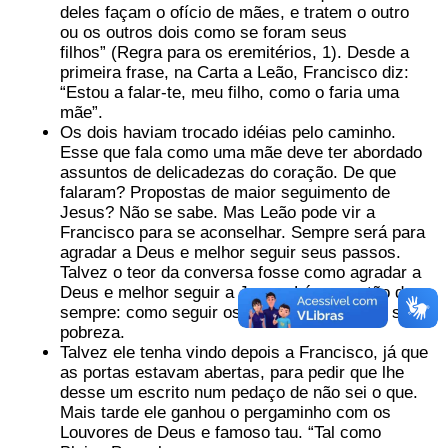
deles façam o ofício de mães, e tratem o outro
ou os outros dois como se foram seus
filhos” (Regra para os eremitérios, 1). Desde a
primeira frase, na Carta a Leão, Francisco diz:
“Estou a falar-te, meu filho, como o faria uma
mãe”.
Os dois haviam trocado idéias pelo caminho.
Esse que fala como uma mãe deve ter abordado
assuntos de delicadezas do coração. De que
falaram? Propostas de maior seguimento de
Jesus? Não se sabe. Mas Leão pode vir a
Francisco para se aconselhar. Sempre será para
agradar a Deus e melhor seguir seus passos.
Talvez o teor da conversa fosse como agradar a
Deus e melhor seguir a Jesus. Lá a questão de
sempre: como seguir os passos de Jesus e sua
pobreza.
Talvez ele tenha vindo depois a Francisco, já que
as portas estavam abertas, para pedir que lhe
desse um escrito num pedaço de não sei o que.
Mais tarde ele ganhou o pergaminho com os
Louvores de Deus e famoso tau. “Tal como