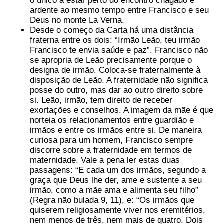
o único a estar perto do encontro chagado e
ardente ao mesmo tempo entre Francisco e seu
Deus no monte La Verna.
Desde o começo da Carta há uma distância
fraterna entre os dois: “Irmão Leão, teu irmão
Francisco te envia saúde e paz”. Francisco não
se apropria de Leão precisamente porque o
designa de irmão. Coloca-se fraternalmente à
disposição de Leão. A fraternidade não significa
posse do outro, mas dar ao outro direito sobre
si. Leão, irmão, tem direito de receber
exortações e conselhos. A imagem da mãe é que
norteia os relacionamentos entre guardião e
irmãos e entre os irmãos entre si. De maneira
curiosa para um homem, Francisco sempre
discorre sobre a fraternidade em termos de
maternidade. Vale a pena ler estas duas
passagens: “E cada um dos irmãos, segundo a
graça que Deus lhe der, ame e sustente a seu
irmão, como a mãe ama e alimenta seu filho”
(Regra não bulada 9, 11), e: “Os irmãos que
quiserem religiosamente viver nos eremitérios,
nem menos de três, nem mais de quatro. Dois