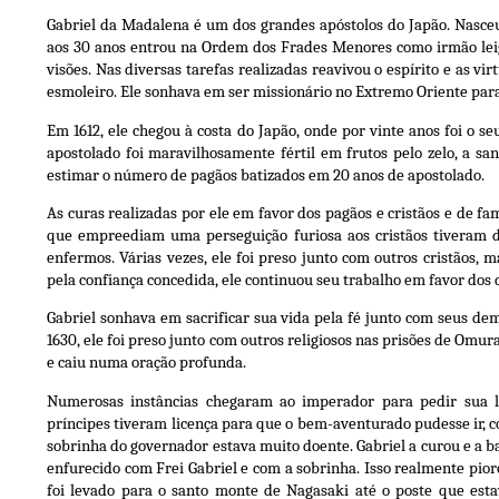
Gabriel da Madalena é um dos grandes apóstolos do Japão. Nasce
aos 30 anos entrou na Ordem dos Frades Menores como irmão leigo
visões. Nas diversas tarefas realizadas reavivou o espírito e as vir
esmoleiro. Ele sonhava em ser missionário no Extremo Oriente par
Em 1612, ele chegou à costa do Japão, onde por vinte anos foi o s
apostolado foi maravilhosamente fértil em frutos pelo zelo, a san
estimar o número de pagãos batizados em 20 anos de apostolado.
As curas realizadas por ele em favor dos pagãos e cristãos e de fa
que empreediam uma perseguição furiosa aos cristãos tiveram 
enfermos. Várias vezes, ele foi preso junto com outros cristãos,
pela confiança concedida, ele continuou seu trabalho em favor dos d
Gabriel sonhava em sacrificar sua vida pela fé junto com seus de
1630, ele foi preso junto com outros religiosos nas prisões de Omur
e caiu numa oração profunda.
Numerosas instâncias chegaram ao imperador para pedir sua l
príncipes tiveram licença para que o bem-aventurado pudesse ir, c
sobrinha do governador estava muito doente. Gabriel a curou e a b
enfurecido com Frei Gabriel e com a sobrinha. Isso realmente pior
foi levado para o santo monte de Nagasaki até o poste que est