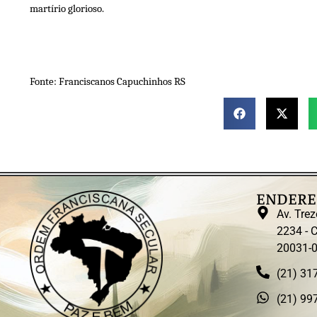
martírio glorioso.
Fonte: Franciscanos Capuchinhos RS
ENDERE
Av. Trez
2234 - C
20031-
(21) 31
(21) 99