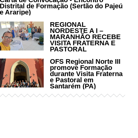
Distrital de Formação (Sertão do Pajeú
e Araripe)
REGIONAL
NORDESTE A I –
MARANHÃO RECEBE
VISITA FRATERNA E
PASTORAL
OFS Regional Norte III
promove Formação
durante Visita Fraterna
e Pastoral em
Santarém (PA)
Já acessou nosso espaço de
formação?