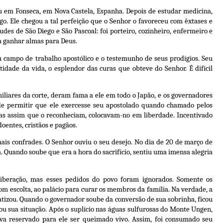
u em Fonseca, em Nova Castela, Espanha. Depois de estudar medicina,
. Ele chegou a tal perfeição que o Senhor o favoreceu com êxtases e
tudes de São Diego e São Pascoal: foi porteiro, cozinheiro, enfermeiro e
a ganhar almas para Deus.
eu campo de trabalho apostólico e o testemunho de seus prodígios. Seu
tidade da vida, o esplendor das curas que obteve do Senhor. É difícil
miliares da corte, deram fama a ele em todo o Japão, e os governadores
de permitir que ele exercesse seu apostolado quando chamado pelos
 mas assim que o reconheciam, colocavam-no em liberdade. Incentivado
oentes, cristãos e pagãos.
mais confrades. O Senhor ouviu o seu desejo. No dia de 20 de março de
a. Quando soube que era a hora do sacrifício, sentiu uma imensa alegria
iberação, mas esses pedidos do povo foram ignorados. Somente os
om escolta, ao palácio para curar os membros da família. Na verdade, a
atizou. Quando o governador soube da conversão de sua sobrinha, ficou
ou sua situação. Após o suplício nas águas sulfurosas do Monte Ungen,
ava reservado para ele ser queimado vivo. Assim, foi consumado seu