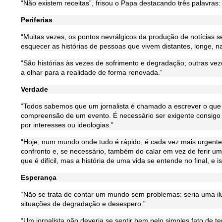
“Não existem receitas”, frisou o Papa destacando três palavras:
Periferias
“Muitas vezes, os pontos nevrálgicos da produção de notícias 
esquecer as histórias de pessoas que vivem distantes, longe, nas
“São histórias às vezes de sofrimento e degradação; outras ve
a olhar para a realidade de forma renovada.”
Verdade
“Todos sabemos que um jornalista é chamado a escrever o que
compreensão de um evento. É necessário ser exigente consigo 
por interesses ou ideologias.”
“Hoje, num mundo onde tudo é rápido, é cada vez mais urgente 
confronto e, se necessário, também do calar em vez de ferir u
que é difícil, mas a história de uma vida se entende no final, e 
Esperança
“Não se trata de contar um mundo sem problemas: seria uma il
situações de degradação e desespero.”
“Um jornalista não deveria se sentir bem pelo simples fato de t