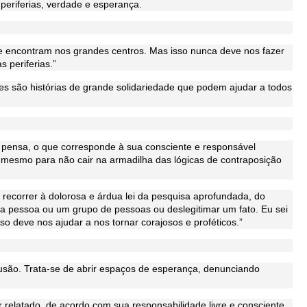
 periferias, verdade e esperança.
se encontram nos grandes centros. Mas isso nunca deve nos fazer
 periferias.”
zes são histórias de grande solidariedade que podem ajudar a todos
 pensa, o que corresponde à sua consciente e responsável
mesmo para não cair na armadilha das lógicas de contraposição
recorrer à dolorosa e árdua lei da pesquisa aprofundada, do
ma pessoa ou um grupo de pessoas ou deslegitimar um fato. Eu sei
isso deve nos ajudar a nos tornar corajosos e proféticos.”
usão. Trata-se de abrir espaços de esperança, denunciando
er relatado, de acordo com sua responsabilidade livre e consciente,