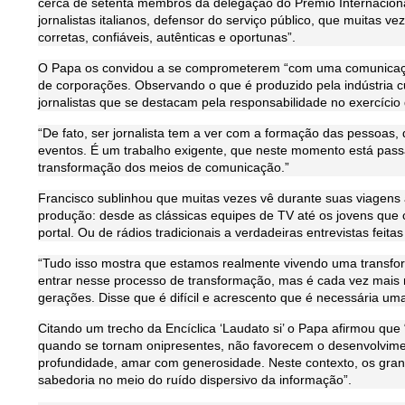
cerca de setenta membros da delegação do Prêmio Internaciona
jornalistas italianos, defensor do serviço público, que muitas v
corretas, confiáveis, autênticas e oportunas”.
O Papa os convidou a se comprometerem “com uma comunicação
de corporações. Observando o que é produzido pela indústria c
jornalistas que se destacam pela responsabilidade no exercício 
“De fato, ser jornalista tem a ver com a formação das pessoa
eventos. É um trabalho exigente, que neste momento está pass
transformação dos meios de comunicação.”
Francisco sublinhou que muitas vezes vê durante suas viagens 
produção: desde as clássicas equipes de TV até os jovens que 
portal. Ou de rádios tradicionais a verdadeiras entrevistas feita
“Tudo isso mostra que estamos realmente vivendo uma transfor
entrar nesse processo de transformação, mas é cada vez mais
gerações. Disse que é difícil e acrescento que é necessária uma 
Citando um trecho da Encíclica ‘Laudato si’ o Papa afirmou qu
quando se tornam onipresentes, não favorecem o desenvolvime
profundidade, amar com generosidade. Neste contexto, os gran
sabedoria no meio do ruído dispersivo da informação”.