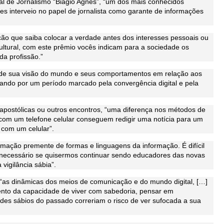
l de Jornalismo “Biagio Agnes”, “um dos mais conhecidos
ezes interveio no papel de jornalista como garante de informações
 que saiba colocar a verdade antes dos interesses pessoais ou
ultural, com este prêmio vocês indicam para a sociedade os
da profissão.”
s, de sua visão do mundo e seus comportamentos em relação aos
ando por um período marcado pela convergência digital e pela
apostólicas ou outros encontros, “uma diferença nos métodos de
com um telefone celular conseguem redigir uma notícia para um
s com um celular”.
mação premente de formas e linguagens da informação. É difícil
 necessário se quisermos continuar sendo educadores das novas
vigilância sábia”.
e “as dinâmicas dos meios de comunicação e do mundo digital, […]
nto da capacidade de viver com sabedoria, pensar em
des sábios do passado correriam o risco de ver sufocada a sua