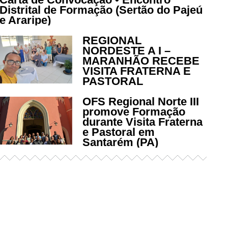
Distrital de Formação (Sertão do Pajeú
e Araripe)
REGIONAL
NORDESTE A I –
MARANHÃO RECEBE
VISITA FRATERNA E
PASTORAL
OFS Regional Norte III
promove Formação
durante Visita Fraterna
e Pastoral em
Santarém (PA)
Já acessou nosso espaço de
formação?