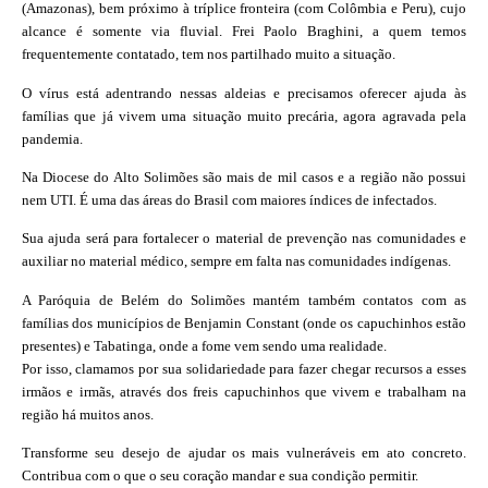
(Amazonas), bem próximo à tríplice fronteira (com Colômbia e Peru), cujo
alcance é somente via fluvial. Frei Paolo Braghini, a quem temos
frequentemente contatado, tem nos partilhado muito a situação.
O vírus está adentrando nessas aldeias e precisamos oferecer ajuda às
famílias que já vivem uma situação muito precária, agora agravada pela
pandemia.
Na Diocese do Alto Solimões são mais de mil casos e a região não possui
nem UTI. É uma das áreas do Brasil com maiores índices de infectados.
Sua ajuda será para fortalecer o material de prevenção nas comunidades e
auxiliar no material médico, sempre em falta nas comunidades indígenas.
A Paróquia de Belém do Solimões mantém também contatos com as
famílias dos municípios de Benjamin Constant (onde os capuchinhos estão
presentes) e Tabatinga, onde a fome vem sendo uma realidade.
Por isso, clamamos por sua solidariedade para fazer chegar recursos a esses
irmãos e irmãs, através dos freis capuchinhos que vivem e trabalham na
região há muitos anos.
Transforme seu desejo de ajudar os mais vulneráveis em ato concreto.
Contribua com o que o seu coração mandar e sua condição permitir.