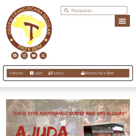
Francelo
Login
Cursos
Revista Paz e Bem