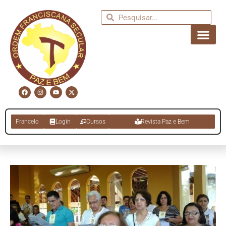
Francelo
Login
Cursos
Revista Paz e Bem