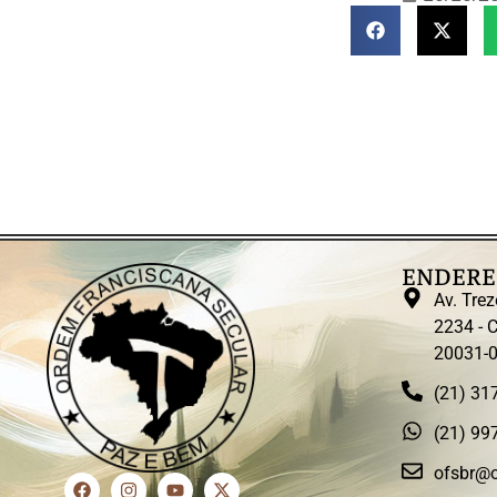
ENDERE
Av. Trez
2234 - C
20031-
(21) 31
(21) 99
ofsbr@o