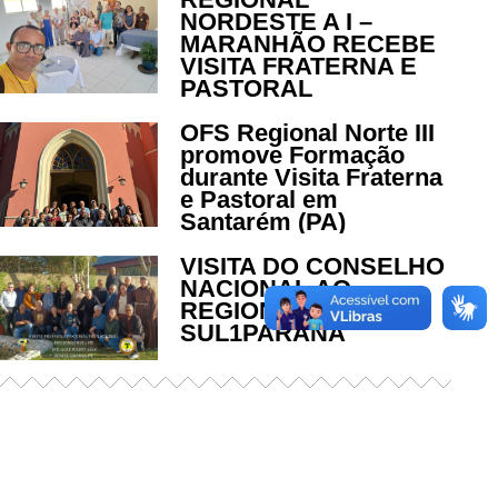
NORDESTE A I –
MARANHÃO RECEBE
VISITA FRATERNA E
PASTORAL
OFS Regional Norte III
promove Formação
durante Visita Fraterna
e Pastoral em
Santarém (PA)
VISITA DO CONSELHO
NACIONAL AO
REGIONAL
SUL1PARANA
Já acessou nosso espaço de