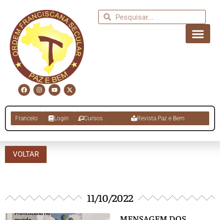
Francelo
Login
Cursos
Revista Paz e Bem
VOLTAR
11/10/2022
MENSAGEM DOS