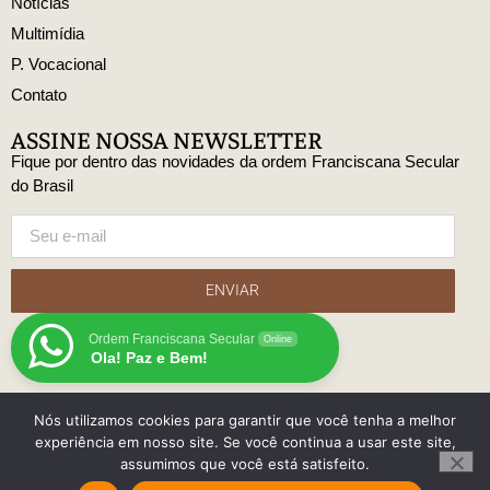
Notícias
Multimídia
P. Vocacional
Contato
ASSINE NOSSA NEWSLETTER
Fique por dentro das novidades da ordem Franciscana Secular
do Brasil
ENVIAR
Ordem Franciscana Secular
Online
Ola! Paz e Bem!
Nós utilizamos cookies para garantir que você tenha a melhor
© Copyright Ordem Franciscana Secular do Brasil
experiência em nosso site. Se você continua a usar este site,
Desenvolido
assumimos que você está satisfeito.
com