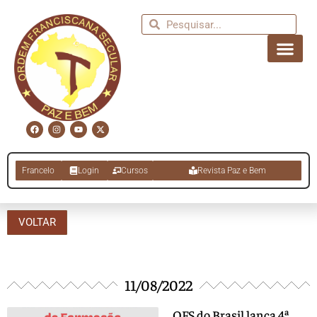
Francelo
Login
Cursos
Revista Paz e Bem
VOLTAR
11/08/2022
OFS do Brasil lança 4ª