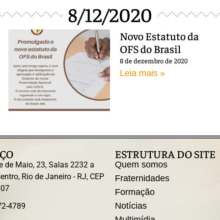
8/12/2020
Novo Estatuto da
OFS do Brasil
8 de dezembro de 2020
Leia mais »
ÇO
ESTRUTURA DO SITE
Quem somos
e de Maio, 23, Salas 2232 a
entro, Rio de Janeiro - RJ, CEP
Fraternidades
007
Formação
Notícias
72-4789
Multimídia