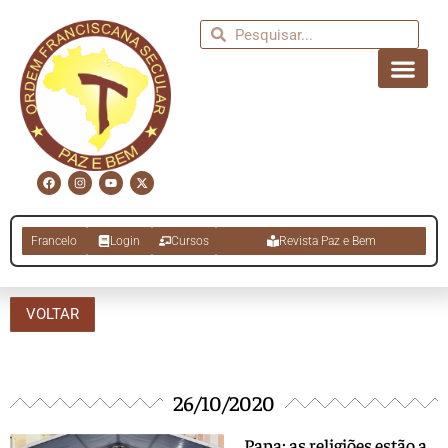
Francelo
Login
Cursos
Revista Paz e Bem
VOLTAR
26/10/2020
Papa: as religiões estão a