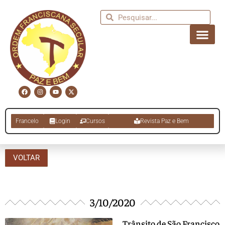
Francelo
Login
Cursos
Revista Paz e Bem
VOLTAR
3/10/2020
Trânsito de São Francisco