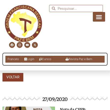
Francelo
Login
Cursos
Revista Paz e Bem
VOLTAR
27/09/2020
Nota da CFFB: