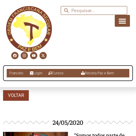
Francelo
Login
Cursos
Revista Paz e Bem
VOLTAR
24/05/2020
“Somos todos parte de