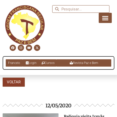
Francelo
Login
Cursos
Revista Paz e Bem
VOLTAR
12/05/2020
Relíquia visita Irmãs