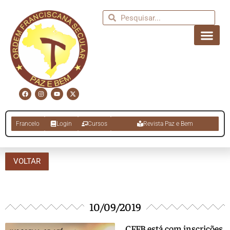
Francelo
Login
Cursos
Revista Paz e Bem
VOLTAR
10/09/2019
CFFB está com inscrições