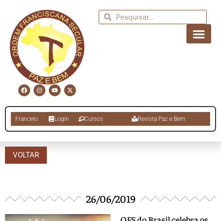
Francelo
Login
Cursos
Revista Paz e Bem
VOLTAR
26/06/2019
OFS do Brasil celebra os