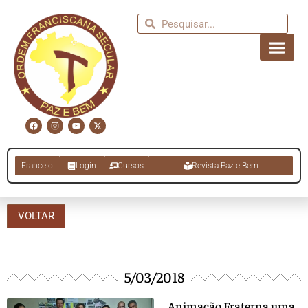
Francelo
Login
Cursos
Revista Paz e Bem
VOLTAR
5/03/2018
Animação Fraterna uma