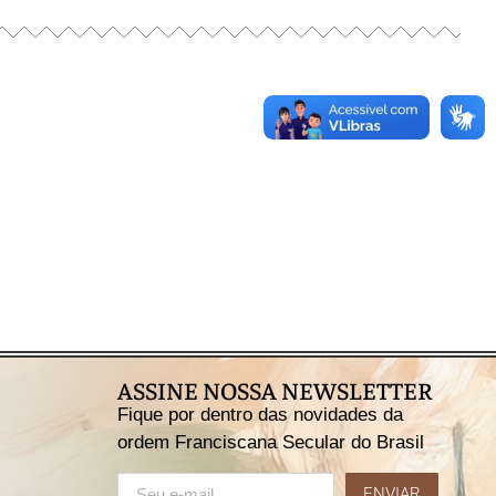
ASSINE NOSSA NEWSLETTER
Fique por dentro das novidades da
ordem Franciscana Secular do Brasil
ENVIAR