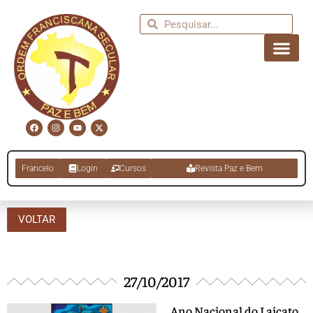
Francelo
Login
Cursos
Revista Paz e Bem
VOLTAR
27/10/2017
Ano Nacional do Laicato