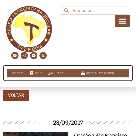
Francelo
Login
Cursos
Revista Paz e Bem
VOLTAR
28/09/2017
Oração a São Francisco