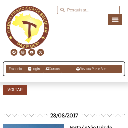
Francelo
Login
Cursos
Revista Paz e Bem
VOLTAR
28/08/2017
Festa de São Luiz de