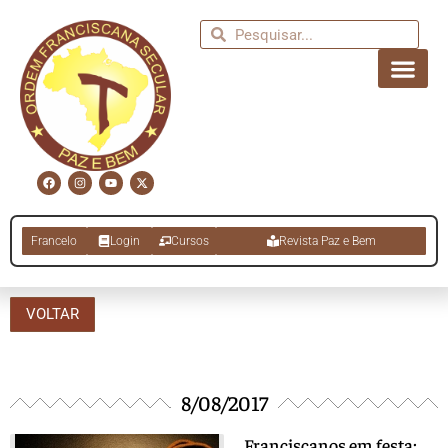
Francelo
Login
Cursos
Revista Paz e Bem
VOLTAR
8/08/2017
Franciscanos em festa: