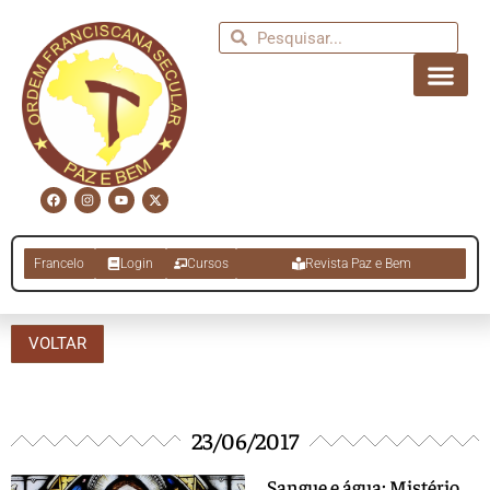
Francelo
Login
Cursos
Revista Paz e Bem
VOLTAR
23/06/2017
Sangue e água: Mistério