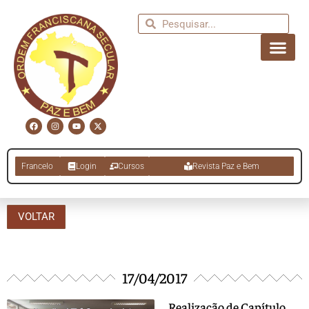
Francelo
Login
Cursos
Revista Paz e Bem
VOLTAR
17/04/2017
Realização de Capítulo