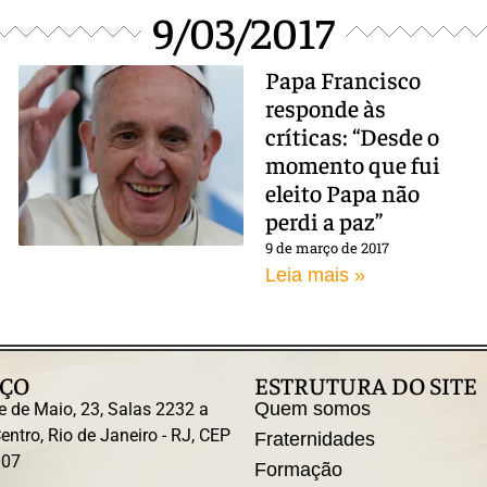
9/03/2017
Papa Francisco
responde às
críticas: “Desde o
momento que fui
eleito Papa não
perdi a paz”
9 de março de 2017
Leia mais »
ÇO
ESTRUTURA DO SITE
Quem somos
e de Maio, 23, Salas 2232 a
entro, Rio de Janeiro - RJ, CEP
Fraternidades
007
Formação