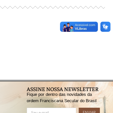
ASSINE NOSSA NEWSLETTER
Fique por dentro das novidades da
ordem Franciscana Secular do Brasil
ENVIAR